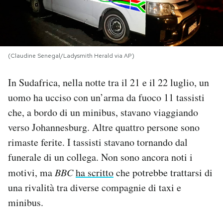
PODCAST
NEWSLETTER
(Claudine Senegal/Ladysmith Herald via AP)
In Sudafrica, nella notte tra il 21 e il 22 luglio, un
I MIEI PREFERITI
uomo ha ucciso con un’arma da fuoco 11 tassisti
che, a bordo di un minibus, stavano viaggiando
SHOP
verso Johannesburg. Altre quattro persone sono
rimaste ferite. I tassisti stavano tornando dal
CALENDARIO
funerale di un collega. Non sono ancora noti i
motivi, ma
BBC
ha scritto
che potrebbe trattarsi di
AREA PERSONALE
una rivalità tra diverse compagnie di taxi e
minibus.
Area Personale
Newsletter