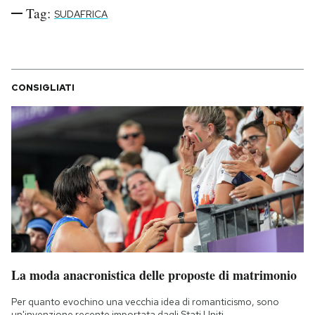
Tag:
Notifiche mobile
SUDAFRICA
Regala il Post
Hai bisogno di aiuto?
Esci
CONSIGLIATI
La moda anacronistica delle proposte di matrimonio
Per quanto evochino una vecchia idea di romanticismo, sono
un'invenzione recente importata dagli Stati Uniti