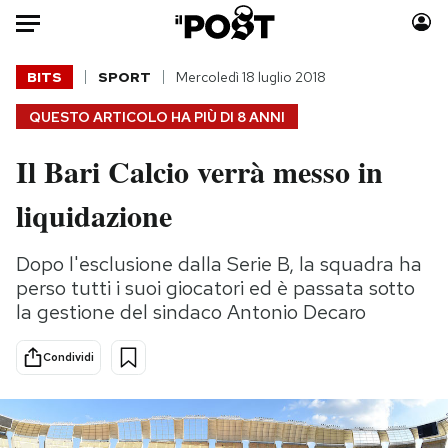
Auto
BITS
SPORT
Mercoledì 18 luglio 2018
QUESTO ARTICOLO HA PIÙ DI
8 ANNI
HOME
Il Bari Calcio verrà messo in
Italia
Moda
Mondo
Libri
liquidazione
Politica
Consumismi
Tecnologia
Storie/Idee
Dopo l'esclusione dalla Serie B, la squadra ha
Internet
Ok Boomer!
perso tutti i suoi giocatori ed è passata sotto
la gestione del sindaco Antonio Decaro
Scienza
Media
Cultura
Europa
Condividi
Economia
Altrecose
Sport
Mondiali calcio 2026