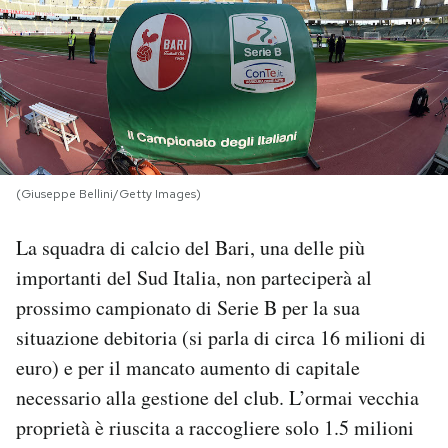
PODCAST
NEWSLETTER
I MIEI PREFERITI
(Giuseppe Bellini/Getty Images)
SHOP
La squadra di calcio del Bari, una delle più
importanti del Sud Italia, non parteciperà al
prossimo campionato di Serie B per la sua
CALENDARIO
situazione debitoria (si parla di circa 16 milioni di
euro) e per il mancato aumento di capitale
AREA PERSONALE
necessario alla gestione del club. L’ormai vecchia
Area Personale
proprietà è riuscita a raccogliere solo 1.5 milioni
Newsletter