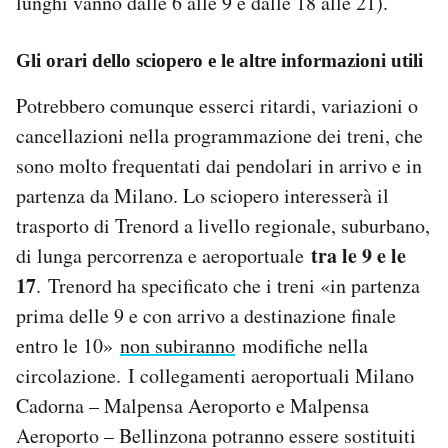
lunghi vanno dalle 6 alle 9 e dalle 18 alle 21).
Notifiche mobile
Regala il Post
Gli orari dello sciopero e le altre informazioni utili
Hai bisogno di aiuto?
Esci
Potrebbero comunque esserci ritardi, variazioni o
cancellazioni nella programmazione dei treni, che
sono molto frequentati dai pendolari in arrivo e in
partenza da Milano. Lo sciopero interesserà il
trasporto di Trenord a livello regionale, suburbano,
tra le 9 e le
di lunga percorrenza e aeroportuale
17
. Trenord ha specificato che i treni «in partenza
prima delle 9 e con arrivo a destinazione finale
entro le 10»
non subiranno
modifiche nella
circolazione. I collegamenti aeroportuali Milano
Cadorna – Malpensa Aeroporto e Malpensa
Aeroporto – Bellinzona potranno essere sostituiti