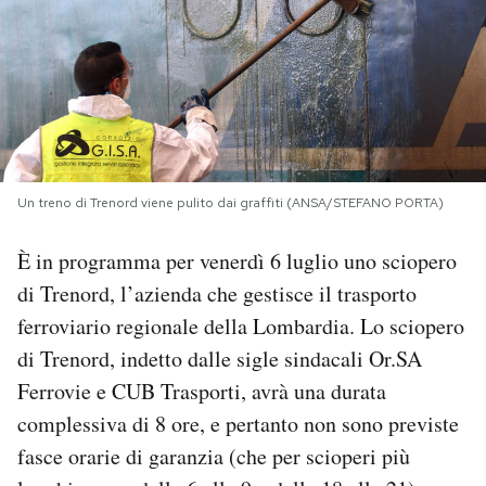
PODCAST
NEWSLETTER
I MIEI PREFERITI
Un treno di Trenord viene pulito dai graffiti (ANSA/STEFANO PORTA)
È in programma per venerdì 6 luglio uno sciopero
SHOP
di Trenord, l’azienda che gestisce il trasporto
ferroviario regionale della Lombardia. Lo sciopero
CALENDARIO
di Trenord, indetto dalle sigle sindacali Or.SA
Ferrovie e CUB Trasporti, avrà una durata
AREA PERSONALE
complessiva di 8 ore, e pertanto non sono previste
Area Personale
fasce orarie di garanzia (che per scioperi più
Newsletter