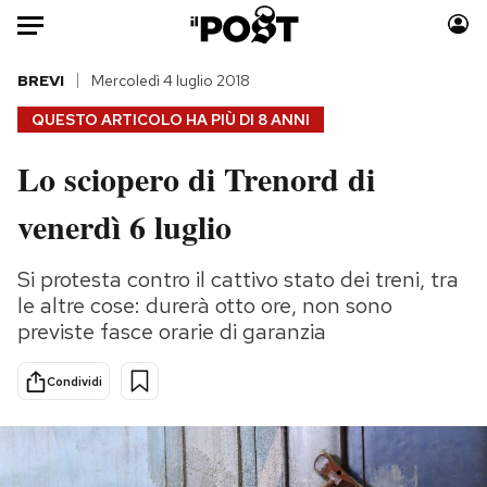
Auto
BREVI
Mercoledì 4 luglio 2018
QUESTO ARTICOLO HA PIÙ DI
8 ANNI
HOME
Lo sciopero di Trenord di
Italia
Moda
venerdì 6 luglio
Mondo
Libri
Politica
Consumismi
Si protesta contro il cattivo stato dei treni, tra
Tecnologia
Storie/Idee
le altre cose: durerà otto ore, non sono
Internet
Ok Boomer!
previste fasce orarie di garanzia
Scienza
Media
Cultura
Europa
Condividi
Economia
Altrecose
Sport
Mondiali calcio 2026