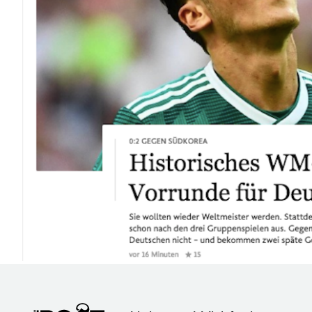
PODCAST
NEWSLETTER
I MIEI PREFERITI
SHOP
CALENDARIO
AREA PERSONALE
Area Personale
Newsletter