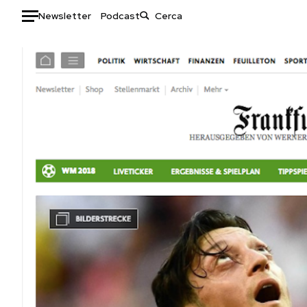
Newsletter
Podcast
Auto
HOME
Italia
Moda
Mondo
Libri
Politica
Consumismi
Tecnologia
Storie/Idee
Internet
Ok Boomer!
Scienza
Media
Cultura
Europa
Economia
Altrecose
Sport
Mondiali calcio 2026