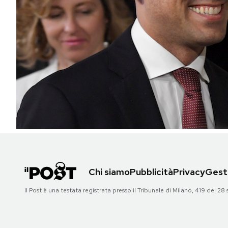
PODCAST
NEWSLETTER
I MIEI PREFERITI
SHOP
CALENDARIO
Chi siamo
Pubblicità
Privacy
Gesti
AREA PERSONALE
Il Post è una testata registrata presso il Tribunale di Milano, 419 del
Area Personale
Newsletter