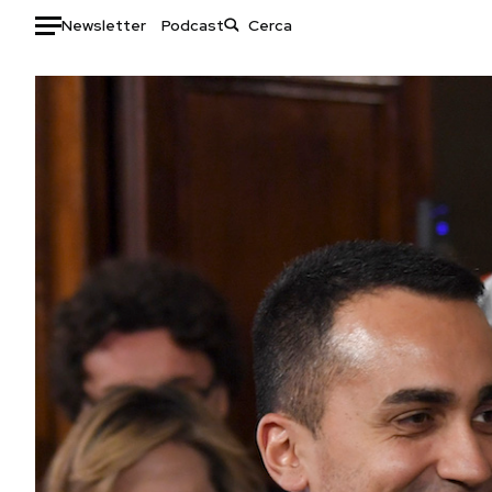
Newsletter
Podcast
Auto
HOME
Italia
Moda
Mondo
Libri
Politica
Consumismi
Tecnologia
Storie/Idee
Internet
Ok Boomer!
Scienza
Media
Cultura
Europa
Economia
Altrecose
Sport
Mondiali calcio 2026