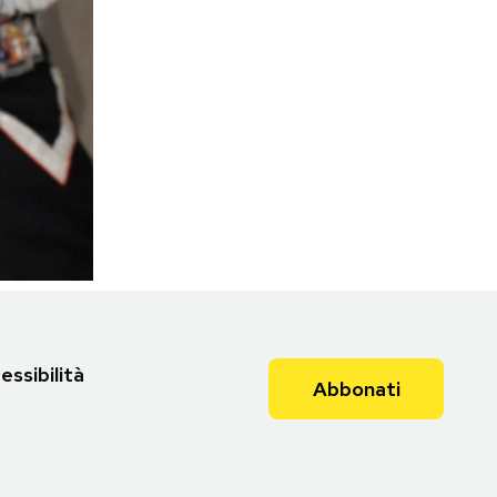
essibilità
Abbonati