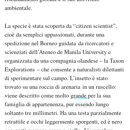
Notifiche mobile
ambientale.
Regala il Post
Hai bisogno di aiuto?
La specie è stata scoperta da “citizen scientist”,
Esci
cioè da semplici appassionati, durante una
spedizione nel Borneo guidata da ricercatori e
scienziati dell’Ateneo de Manila University e
organizzata da una compagnia olandese – la Taxon
Explorations – che consente a naturalisti dilettanti
di sperimentare sul campo. L’insetto è stato
trovato su una roccia di arenaria in un ruscello:
viene descritto come molto
grande
per la sua
famiglia di appartenenza, pur essendo lungo
soltanto tre millimetri. Ha una testa parzialmente
retrattile e occhi leggermente sporgenti, ed è nero