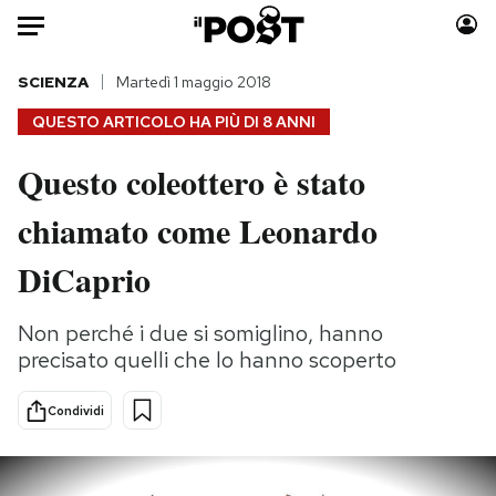
Auto
SCIENZA
Martedì 1 maggio 2018
QUESTO ARTICOLO HA PIÙ DI
8 ANNI
HOME
Questo coleottero è stato
Italia
Moda
chiamato come Leonardo
Mondo
Libri
Politica
Consumismi
DiCaprio
Tecnologia
Storie/Idee
Internet
Ok Boomer!
Non perché i due si somiglino, hanno
Scienza
Media
precisato quelli che lo hanno scoperto
Cultura
Europa
Economia
Altrecose
Condividi
Sport
Mondiali calcio 2026