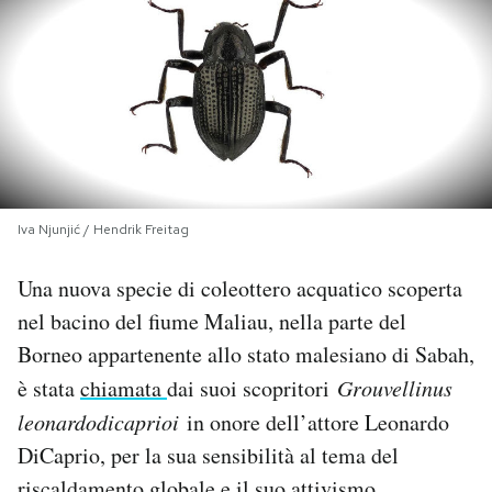
PODCAST
NEWSLETTER
I MIEI PREFERITI
Iva Njunjić / Hendrik Freitag
SHOP
Una nuova specie di coleottero acquatico scoperta
nel bacino del fiume Maliau, nella parte del
CALENDARIO
Borneo appartenente allo stato malesiano di Sabah,
è stata
chiamata
dai suoi scopritori
Grouvellinus
AREA PERSONALE
leonardodicaprioi
in onore dell’attore Leonardo
DiCaprio, per la sua sensibilità al tema del
Area Personale
Newsletter
riscaldamento globale e il suo attivismo