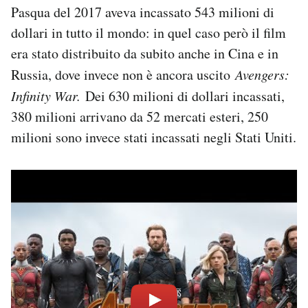
Pasqua del 2017 aveva incassato 543 milioni di
Notifiche mobile
Regala il Post
dollari in tutto il mondo: in quel caso però il film
Hai bisogno di aiuto?
era stato distribuito da subito anche in Cina e in
Esci
Russia, dove invece non è ancora uscito
Avengers:
Infinity War.
Dei 630 milioni di dollari incassati,
380 milioni arrivano da 52 mercati esteri, 250
milioni sono invece stati incassati negli Stati Uniti.