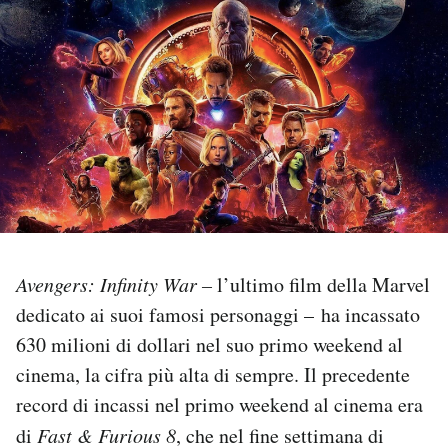
PODCAST
NEWSLETTER
I MIEI PREFERITI
SHOP
Avengers: Infinity War –
l’ultimo film della Marvel
CALENDARIO
dedicato ai suoi famosi personaggi – ha incassato
630 milioni di dollari nel suo primo weekend al
AREA PERSONALE
cinema, la cifra più alta di sempre. Il precedente
record di incassi nel primo weekend al cinema era
Area Personale
di
Fast & Furious 8
, che nel fine settimana di
Newsletter