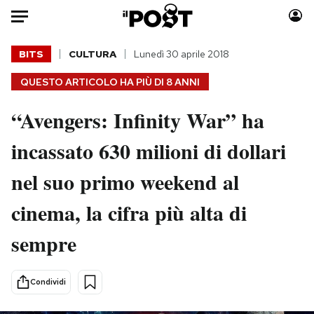
Auto
BITS
CULTURA
Lunedì 30 aprile 2018
QUESTO ARTICOLO HA PIÙ DI
8 ANNI
HOME
“Avengers: Infinity War” ha
Italia
Moda
Mondo
Libri
incassato 630 milioni di dollari
Politica
Consumismi
nel suo primo weekend al
Tecnologia
Storie/Idee
Internet
Ok Boomer!
cinema, la cifra più alta di
Scienza
Media
sempre
Cultura
Europa
Economia
Altrecose
Sport
Mondiali calcio 2026
Condividi