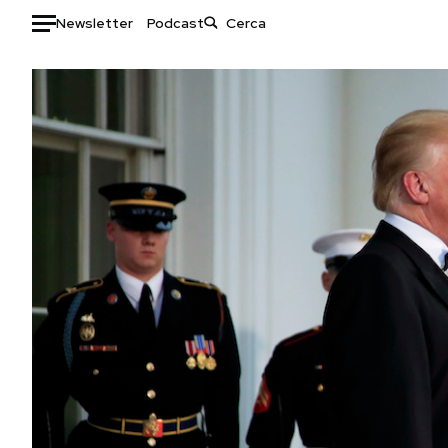
Newsletter
Podcast
Auto
HOME
Italia
Moda
Mondo
Libri
Politica
Consumismi
Tecnologia
Storie/Idee
Internet
Ok Boomer!
Scienza
Media
Cultura
Europa
Economia
Altrecose
Sport
Mondiali calcio 2026