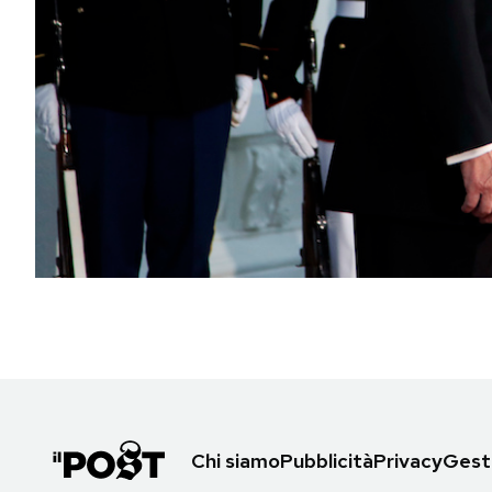
PODCAST
NEWSLETTER
I MIEI PREFERITI
SHOP
CALENDARIO
AREA PERSONALE
Area Personale
Chi siamo
Pubblicità
Privacy
Gesti
Newsletter