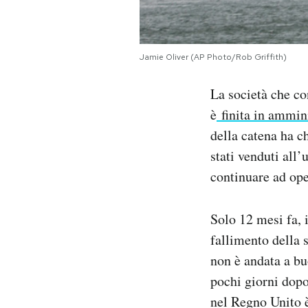
Notifiche mobile
Regala il Post
Hai bisogno di aiuto?
Jamie Oliver (AP Photo/Rob Griffith)
Esci
La società che con
è
finita in ammini
della catena ha c
stati venduti al
continuare ad ope
Solo 12 mesi fa, i
fallimento della s
non è andata a bu
pochi giorni dopo 
nel Regno Unito è