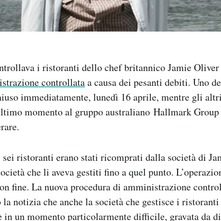
trollava i ristoranti dello chef britannico Jamie Oliver
strazione controllata
a causa dei pesanti debiti. Uno dei
hiuso immediatamente, lunedì 16 aprile, mentre gli altr
l’ultimo momento al gruppo australiano Hallmark Group
rare.
 sei ristoranti erano stati ricomprati dalla società di J
ocietà che li aveva gestiti fino a quel punto. L’operazio
on fine. La nuova procedura di amministrazione controll
la notizia che anche la società che gestisce i ristorant
 in un momento particolarmente difficile, gravata da di