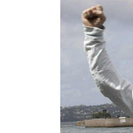
PODCAST
NEWSLETTER
I MIEI PREFERITI
SHOP
CALENDARIO
AREA PERSONALE
Area Personale
Newsletter