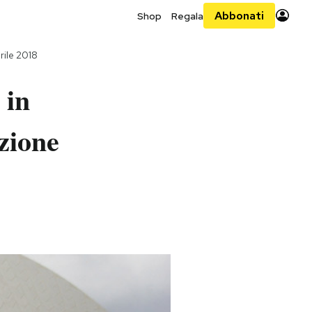
Abbonati
Shop
Regala
rile 2018
 in
azione