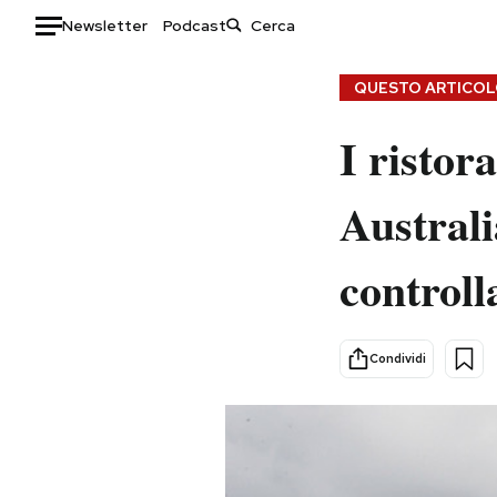
Newsletter
Podcast
Auto
QUESTO ARTICOLO
HOME
I ristor
Italia
Moda
Australi
Mondo
Libri
Politica
Consumismi
controll
Tecnologia
Storie/Idee
Internet
Ok Boomer!
Scienza
Media
Condividi
Cultura
Europa
Economia
Altrecose
Sport
Mondiali calcio 2026