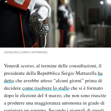
PODCAST
NEWSLETTER
I MIEI PREFERITI
(ANSA/RICCARDO ANTIMIANI)
SHOP
Venerdì scorso, al termine delle consultazioni, il
presidente della Repubblica Sergio Mattarella
ha
CALENDARIO
detto
che avrebbe atteso “alcuni giorni” prima di
decidere
come risolvere lo stallo
che si è formato
AREA PERSONALE
dopo le elezioni del 4 marzo, che non sono riuscite
a produrre una maggioranza autonoma in grado di
Area Personale
Newsletter
sostenere un governo. Secondo i giornali di questi