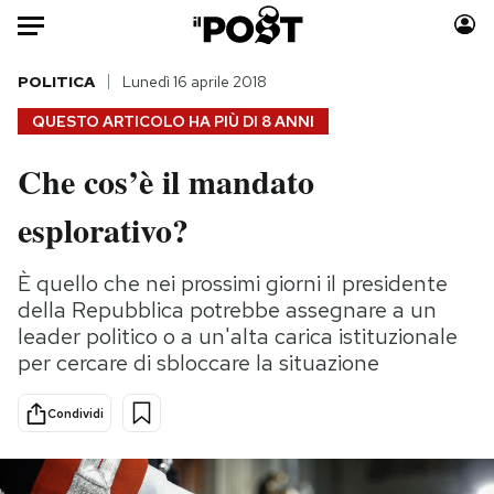
Auto
POLITICA
Lunedì 16 aprile 2018
QUESTO ARTICOLO HA PIÙ DI
8 ANNI
HOME
Che cos’è il mandato
Italia
Moda
esplorativo?
Mondo
Libri
Politica
Consumismi
È quello che nei prossimi giorni il presidente
Tecnologia
Storie/Idee
della Repubblica potrebbe assegnare a un
Internet
Ok Boomer!
leader politico o a un'alta carica istituzionale
Scienza
Media
per cercare di sbloccare la situazione
Cultura
Europa
Economia
Altrecose
Condividi
Sport
Mondiali calcio 2026