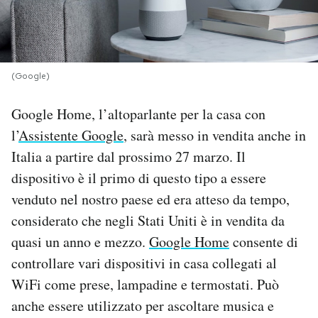
PODCAST
NEWSLETTER
(Google)
Google Home, l’altoparlante per la casa con
I MIEI PREFERITI
l’
Assistente Google
, sarà messo in vendita anche in
Italia a partire dal prossimo 27 marzo. Il
SHOP
dispositivo è il primo di questo tipo a essere
venduto nel nostro paese ed era atteso da tempo,
CALENDARIO
considerato che negli Stati Uniti è in vendita da
quasi un anno e mezzo.
Google Home
consente di
controllare vari dispositivi in casa collegati al
AREA PERSONALE
WiFi come prese, lampadine e termostati. Può
Area Personale
anche essere utilizzato per ascoltare musica e
Newsletter