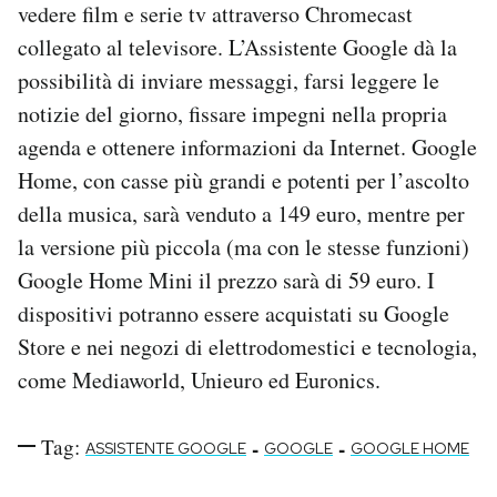
vedere film e serie tv attraverso Chromecast
Notifiche mobile
collegato al televisore. L’Assistente Google dà la
Regala il Post
Hai bisogno di aiuto?
possibilità di inviare messaggi, farsi leggere le
Esci
notizie del giorno, fissare impegni nella propria
agenda e ottenere informazioni da Internet. Google
Home, con casse più grandi e potenti per l’ascolto
della musica, sarà venduto a 149 euro, mentre per
la versione più piccola (ma con le stesse funzioni)
Google Home Mini il prezzo sarà di 59 euro. I
dispositivi potranno essere acquistati su Google
Store e nei negozi di elettrodomestici e tecnologia,
come Mediaworld, Unieuro ed Euronics.
Tag:
-
-
ASSISTENTE GOOGLE
GOOGLE
GOOGLE HOME