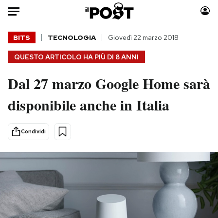
Auto
BITS
TECNOLOGIA
Giovedì 22 marzo 2018
QUESTO ARTICOLO HA PIÙ DI
8 ANNI
HOME
Dal 27 marzo Google Home sarà
Italia
Moda
Mondo
Libri
disponibile anche in Italia
Politica
Consumismi
Tecnologia
Storie/Idee
Condividi
Internet
Ok Boomer!
Scienza
Media
Cultura
Europa
Economia
Altrecose
Sport
Mondiali calcio 2026