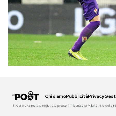
PODCAST
NEWSLETTER
I MIEI PREFERITI
SHOP
CALENDARIO
AREA PERSONALE
Chi siamo
Pubblicità
Privacy
Gesti
Il Post è una testata registrata presso il Tribunale di Milano, 419 del
Area Personale
Newsletter