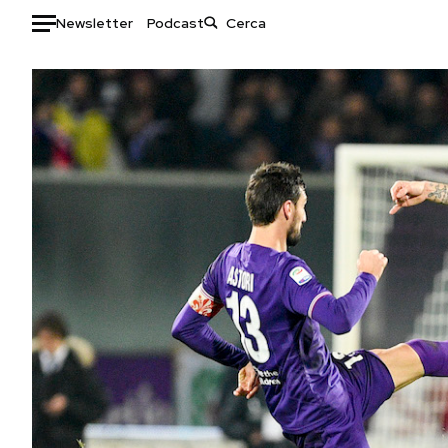
Newsletter
Podcast
Auto
HOME
Italia
Moda
Mondo
Libri
Politica
Consumismi
Tecnologia
Storie/Idee
Internet
Ok Boomer!
Scienza
Media
Cultura
Europa
Economia
Altrecose
Sport
Mondiali calcio 2026