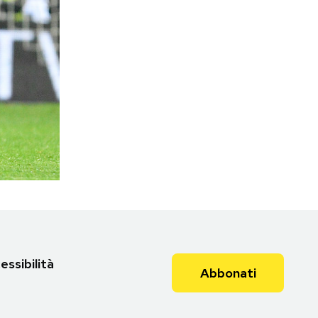
essibilità
Abbonati