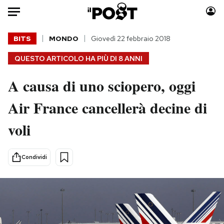
Auto
BITS
MONDO
Giovedì 22 febbraio 2018
QUESTO ARTICOLO HA PIÙ DI
8 ANNI
HOME
A causa di uno sciopero, oggi
Italia
Moda
Mondo
Libri
Air France cancellerà decine di
Politica
Consumismi
voli
Tecnologia
Storie/Idee
Internet
Ok Boomer!
Scienza
Media
Condividi
Cultura
Europa
Economia
Altrecose
Sport
Mondiali calcio 2026