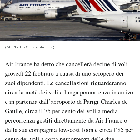
PODCAST
NEWSLETTER
(AP Photo/Christophe Ena)
I MIEI PREFERITI
Air France ha detto che cancellerà decine di voli
giovedì 22 febbraio a causa di uno sciopero dei
SHOP
suoi dipendenti. Le cancellazioni riguarderanno
circa la metà dei voli a lunga percorrenza in arrivo
CALENDARIO
e in partenza dall’aeroporto di Parigi Charles de
Gaulle, circa il 75 per cento dei voli a media
AREA PERSONALE
percorrenza gestiti direttamente da Air France o
dalla sua compagnia low-cost Joon e circa l’85 per
Area Personale
Newsletter
cento dei voli a corta percorrenza delle due