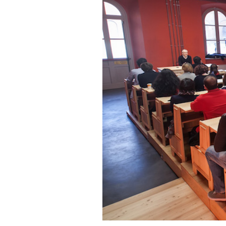
PODCAST
NEWSLETTER
I MIEI PREFERITI
SHOP
CALENDARIO
AREA PERSONALE
Area Personale
Newsletter