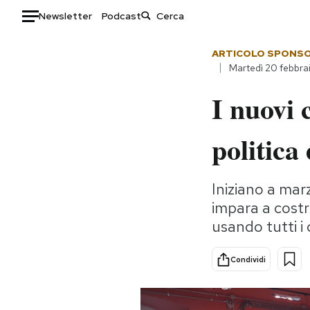
Newsletter
Podcast
Auto
ARTICOLO SPONS
Martedì 20 febbra
HOME
I nuovi 
Italia
Moda
politica
Mondo
Libri
Politica
Consumismi
Tecnologia
Storie/Idee
Iniziano a mar
Internet
Ok Boomer!
impara a costr
Scienza
Media
usando tutti i
Cultura
Europa
Economia
Altrecose
Condividi
Sport
Mondiali calcio 2026