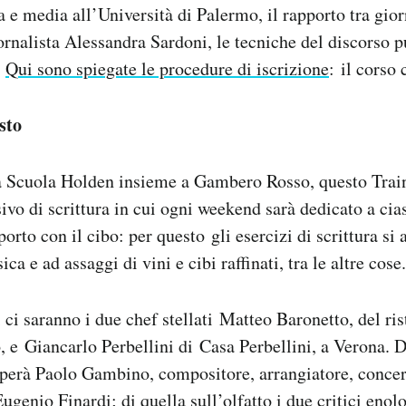
 e media all’Università di Palermo, il rapporto tra gio
iornalista Alessandra Sardoni, le tecniche del discorso 
.
Qui sono spiegate le procedure di iscrizione
: il corso
sto
a Scuola Holden insieme a Gambero Rosso, questo Tra
sivo di scrittura in cui ogni weekend sarà dedicato a ci
porto con il cibo: per questo gli esercizi di scrittura si
ca e ad assaggi di vini e cibi raffinati, tra le altre cose.
i ci saranno i due chef stellati Matteo Baronetto, del ri
 e Giancarlo Perbellini di Casa Perbellini, a Verona. D
uperà Paolo Gambino, compositore, arrangiatore, concert
ugenio Finardi; di quella sull’olfatto i due critici enol