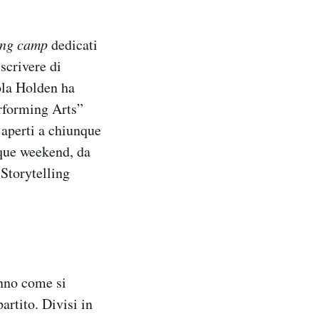
ing camp
dedicati
 scrivere di
ola Holden ha
erforming Arts”
 aperti a chiunque
nque weekend, da
 Storytelling
nno come si
rtito. Divisi in