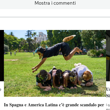
Mostra i commenti
e
Un
Si
In Spagna e America Latina c’è grande scandalo per
I 
ev