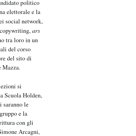
andidato politico
a elettorale e la
ei social network,
copywriting,
ars
no tra loro in un
pali del corso
re del sito di
pe Mazza.
lezioni si
lla Scuola Holden,
i saranno le
 gruppo e la
ittura con gli
 Simone Arcagni,