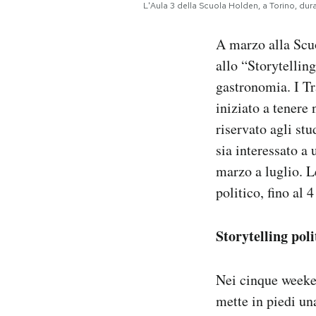
L'Aula 3 della Scuola Holden, a Torino, du
Notifiche mobile
Regala il Post
A marzo alla Scu
Hai bisogno di aiuto?
allo “Storytelling
Esci
gastronomia. I T
iniziato a tenere
riservato agli st
sia interessato a
marzo a luglio. L
politico, fino al 
Storytelling poli
Nei cinque weeke
mette in piedi un