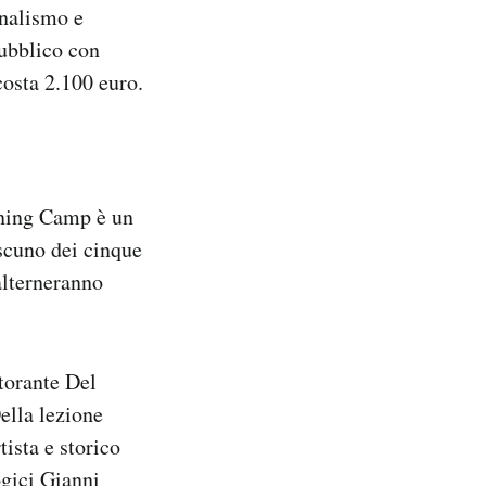
rnalismo e
pubblico con
 costa 2.100 euro.
ining Camp è un
ascuno dei cinque
 alterneranno
storante Del
ella lezione
ista e storico
ogici Gianni