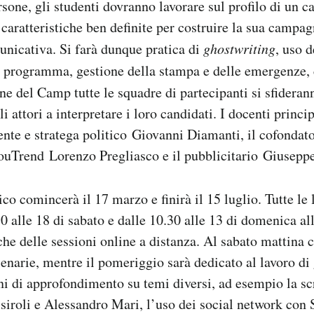
rsone, gli studenti dovranno lavorare sul profilo di un c
aratteristiche ben definite per costruire la sua campagn
unicativa. Si farà dunque pratica di
ghostwriting
, uso d
l programma, gestione della stampa e delle emergenze, 
fine del Camp tutte le squadre di partecipanti si sfideran
li attori a interpretare i loro candidati. I docenti princi
ente e stratega politico Giovanni Diamanti, il cofondato
YouTrend Lorenzo Pregliasco e il pubblicitario Giusep
ico comincerà il 17 marzo e finirà il 15 luglio. Tutte le 
30 alle 18 di sabato e dalle 10.30 alle 13 di domenica a
he delle sessioni online a distanza. Al sabato mattina c
plenarie, mentre il pomeriggio sarà dedicato al lavoro di
i di approfondimento su temi diversi, ad esempio la scr
siroli e Alessandro Mari, l’uso dei social network con