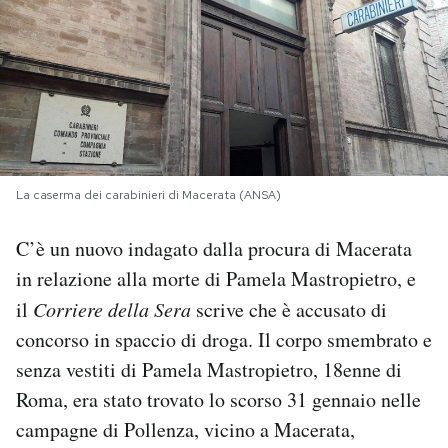
PODCAST
NEWSLETTER
I MIEI PREFERITI
La caserma dei carabinieri di Macerata (ANSA)
SHOP
C’è un nuovo indagato dalla procura di Macerata
in relazione alla morte di Pamela Mastropietro, e
CALENDARIO
il
Corriere della Sera
scrive che è accusato di
concorso in spaccio di droga. Il corpo smembrato e
senza vestiti di Pamela Mastropietro, 18enne di
AREA PERSONALE
Roma, era stato trovato lo scorso 31 gennaio nelle
Area Personale
campagne di Pollenza, vicino a Macerata,
Newsletter