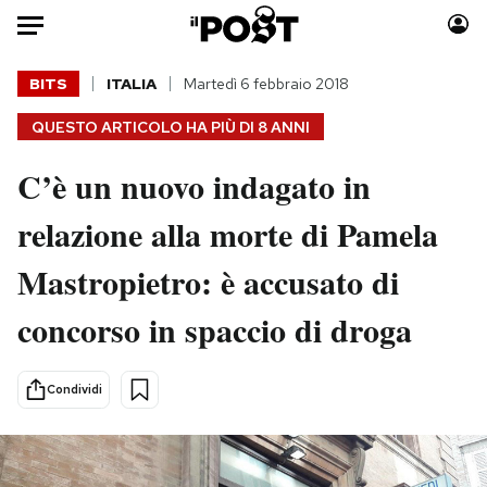
Auto
BITS
ITALIA
Martedì 6 febbraio 2018
QUESTO ARTICOLO HA PIÙ DI
8 ANNI
HOME
C’è un nuovo indagato in
Italia
Moda
Mondo
Libri
relazione alla morte di Pamela
Politica
Consumismi
Mastropietro: è accusato di
Tecnologia
Storie/Idee
Internet
Ok Boomer!
concorso in spaccio di droga
Scienza
Media
Cultura
Europa
Condividi
Economia
Altrecose
Sport
Mondiali calcio 2026