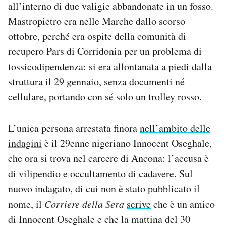
all’interno di due valigie abbandonate in un fosso.
Notifiche mobile
Mastropietro era nelle Marche dallo scorso
Regala il Post
ottobre, perché era ospite della comunità di
Hai bisogno di aiuto?
Esci
recupero Pars di Corridonia per un problema di
tossicodipendenza: si era allontanata a piedi dalla
struttura il 29 gennaio, senza documenti né
cellulare, portando con sé solo un trolley rosso.
L’unica persona arrestata finora
nell’ambito delle
indagini
è il 29enne nigeriano Innocent Oseghale,
che ora si trova nel carcere di Ancona: l’accusa è
di vilipendio e occultamento di cadavere. Sul
nuovo indagato, di cui non è stato pubblicato il
nome, il
Corriere della Sera
scrive
che è un amico
di Innocent Oseghale e che la mattina del 30