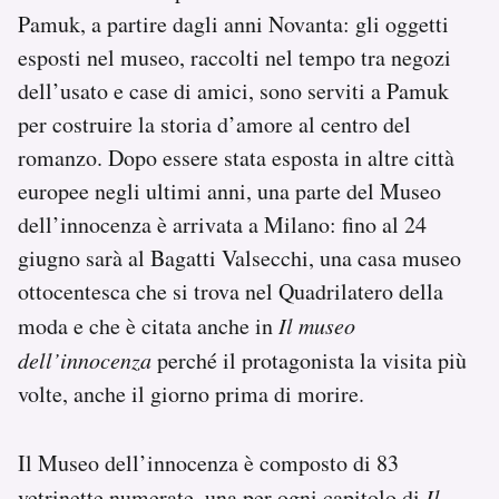
Notifiche mobile
Pamuk, a partire dagli anni Novanta: gli oggetti
Regala il Post
esposti nel museo, raccolti nel tempo tra negozi
Hai bisogno di aiuto?
dell’usato e case di amici, sono serviti a Pamuk
Esci
per costruire la storia d’amore al centro del
romanzo. Dopo essere stata esposta in altre città
europee negli ultimi anni, una parte del Museo
dell’innocenza è arrivata a Milano: fino al 24
giugno sarà al Bagatti Valsecchi, una casa museo
ottocentesca che si trova nel Quadrilatero della
moda e che è citata anche in
Il museo
dell’innocenza
perché il protagonista la visita più
volte, anche il giorno prima di morire.
Il Museo dell’innocenza è composto di 83
vetrinette numerate, una per ogni capitolo di
Il