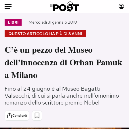
Auto
LIBRI
Mercoledì 31 gennaio 2018
QUESTO ARTICOLO HA PIÙ DI
8 ANNI
HOME
C’è un pezzo del Museo
Italia
Moda
Mondo
Libri
dell’innocenza di Orhan Pamuk
Politica
Consumismi
a Milano
Tecnologia
Storie/Idee
Internet
Ok Boomer!
Fino al 24 giugno è al Museo Bagatti
Scienza
Media
Valsecchi, di cui si parla anche nell'omonimo
Cultura
Europa
romanzo dello scrittore premio Nobel
Economia
Altrecose
Sport
Mondiali calcio 2026
Condividi