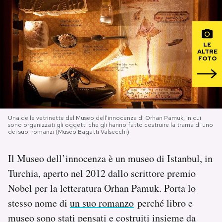
PODCAST
LE
ALTRE
NEWSLETTER
FOTO
I MIEI PREFERITI
SHOP
Una delle vetrinette del Museo dell'innocenza di Orhan Pamuk, in cui
sono organizzati gli oggetti che gli hanno fatto costruire la trama di uno
dei suoi romanzi (Museo Bagatti Valsecchi)
CALENDARIO
Il Museo dell’innocenza è un museo di Istanbul, in
Turchia, aperto nel 2012 dallo scrittore premio
AREA PERSONALE
Nobel per la letteratura Orhan Pamuk. Porta lo
stesso nome di
un suo romanzo
perché libro e
Area Personale
museo sono stati pensati e costruiti insieme da
Newsletter