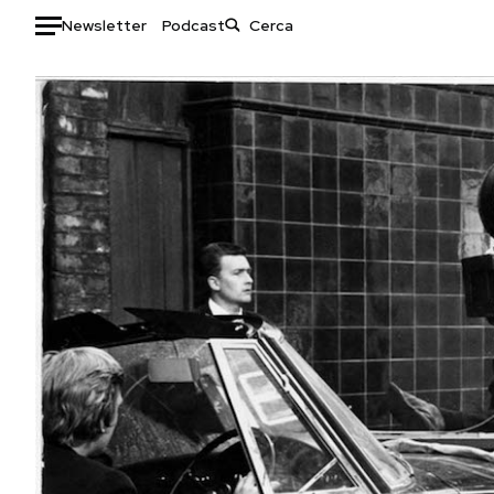
Newsletter
Podcast
Auto
HOME
Italia
Moda
Mondo
Libri
Politica
Consumismi
Tecnologia
Storie/Idee
Internet
Ok Boomer!
Scienza
Media
Cultura
Europa
Economia
Altrecose
Sport
Mondiali calcio 2026