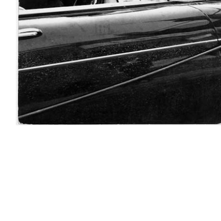
PODCAST
NEWSLETTER
I MIEI PREFERITI
SHOP
CALENDARIO
AREA PERSONALE
Area Personale
Newsletter