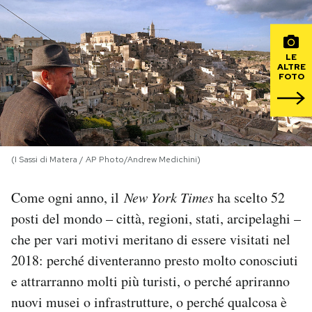
PODCAST
LE
ALTRE
NEWSLETTER
FOTO
I MIEI PREFERITI
(I Sassi di Matera / AP Photo/Andrew Medichini)
SHOP
Come ogni anno, il
New York Times
ha scelto 52
CALENDARIO
posti del mondo – città, regioni, stati, arcipelaghi –
che per vari motivi meritano di essere visitati nel
AREA PERSONALE
2018: perché diventeranno presto molto conosciuti
e attrarranno molti più turisti, o perché apriranno
Area Personale
nuovi musei o infrastrutture, o perché qualcosa è
Newsletter