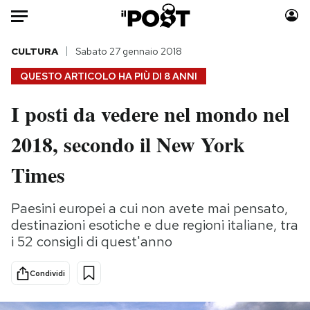
Auto
CULTURA
Sabato 27 gennaio 2018
QUESTO ARTICOLO HA PIÙ DI
8 ANNI
HOME
I posti da vedere nel mondo nel
Italia
Moda
2018, secondo il New York
Mondo
Libri
Politica
Consumismi
Times
Tecnologia
Storie/Idee
Internet
Ok Boomer!
Paesini europei a cui non avete mai pensato,
Scienza
Media
destinazioni esotiche e due regioni italiane, tra
Cultura
Europa
i 52 consigli di quest'anno
Economia
Altrecose
Condividi
Sport
Mondiali calcio 2026