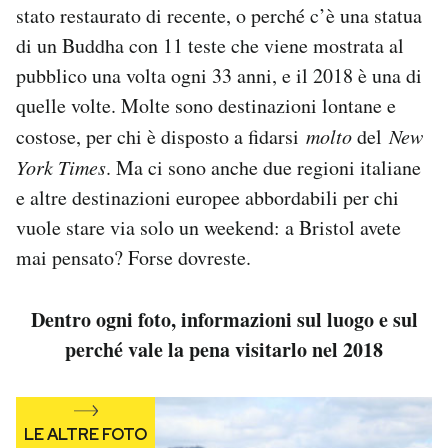
stato restaurato di recente, o perché c’è una statua
Notifiche mobile
di un Buddha con 11 teste che viene mostrata al
Regala il Post
Hai bisogno di aiuto?
pubblico una volta ogni 33 anni, e il 2018 è una di
Esci
quelle volte. Molte sono destinazioni lontane e
costose, per chi è disposto a fidarsi
molto
del
New
York Times
. Ma ci sono anche due regioni italiane
e altre destinazioni europee abbordabili per chi
vuole stare via solo un weekend: a Bristol avete
mai pensato? Forse dovreste.
Dentro ogni foto, informazioni sul luogo e sul
perché vale la pena visitarlo nel 2018