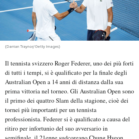
PODCAST
NEWSLETTER
(Darrian Traynor/Getty Images)
I MIEI PREFERITI
Il tennista svizzero Roger Federer, uno dei più forti
di tutti i tempi, si è qualificato per la finale degli
SHOP
Australian Open a 14 anni di distanza dalla sua
prima vittoria nel torneo. Gli Australian Open sono
CALENDARIO
il primo dei quattro Slam della stagione, cioè dei
tornei più importanti per un tennista
AREA PERSONALE
professionista. Federer si è qualificato a causa del
ritiro per infortunio del suo avversario in
Area Personale
Newsletter
semifinale, il 21enne sudcoreano Chung Hyeon.