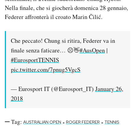
Notifiche mobile
Nella finale, che si giocherà domenica 28 gennaio,
Regala il Post
Federer affronterà il croato Marin Čilić.
Hai bisogno di aiuto?
Esci
Che peccato! Chung si ritira, Federer va in
finale senza faticare… ☹️👋
#AusOpen
|
#EurosportTENNIS
pic.twitter.com/7pnug5VgcS
— Eurosport IT (@Eurosport_IT)
January 26,
2018
Tag:
-
-
AUSTRALIAN OPEN
ROGER FEDERER
TENNIS