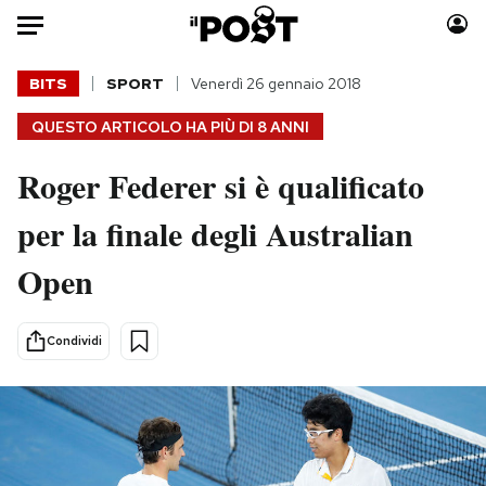
Auto
BITS
SPORT
Venerdì 26 gennaio 2018
QUESTO ARTICOLO HA PIÙ DI
8 ANNI
HOME
Roger Federer si è qualificato
Italia
Moda
Mondo
Libri
per la finale degli Australian
Politica
Consumismi
Open
Tecnologia
Storie/Idee
Internet
Ok Boomer!
Scienza
Media
Condividi
Cultura
Europa
Economia
Altrecose
Sport
Mondiali calcio 2026