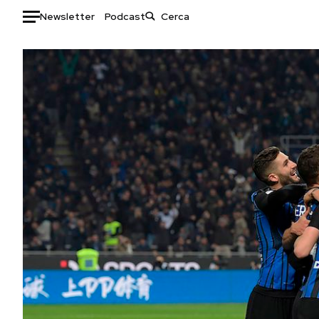
Newsletter
Podcast
Auto
HOME
Italia
Moda
Mondo
Libri
Politica
Consumismi
Tecnologia
Storie/Idee
Internet
Ok Boomer!
Scienza
Media
Cultura
Europa
Economia
Altrecose
Sport
Mondiali calcio 2026