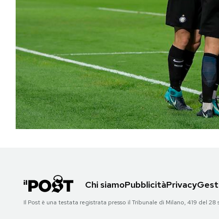
PODCAST
NEWSLETTER
I MIEI PREFERITI
SHOP
CALENDARIO
AREA PERSONALE
Chi siamo
Pubblicità
Privacy
Gesti
Area Personale
Il Post è una testata registrata presso il Tribunale di Milano, 419 del
Newsletter