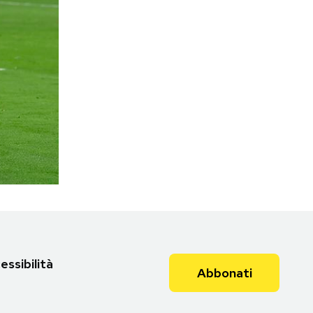
essibilità
Abbonati