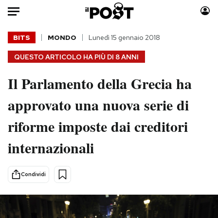
Auto
BITS
MONDO
Lunedì 15 gennaio 2018
QUESTO ARTICOLO HA PIÙ DI
8 ANNI
HOME
Il Parlamento della Grecia ha
Italia
Moda
Mondo
Libri
approvato una nuova serie di
Politica
Consumismi
riforme imposte dai creditori
Tecnologia
Storie/Idee
Internet
Ok Boomer!
internazionali
Scienza
Media
Cultura
Europa
Condividi
Economia
Altrecose
Sport
Mondiali calcio 2026