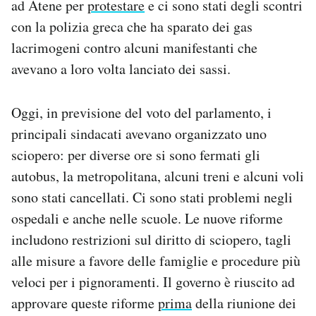
ad Atene per
protestare
e ci sono stati degli scontri
Notifiche mobile
con la polizia greca che ha sparato dei gas
Regala il Post
lacrimogeni contro alcuni manifestanti che
Hai bisogno di aiuto?
avevano a loro volta lanciato dei sassi.
Esci
Oggi, in previsione del voto del parlamento, i
principali sindacati avevano organizzato uno
sciopero: per diverse ore si sono fermati gli
autobus, la metropolitana, alcuni treni e alcuni voli
sono stati cancellati. Ci sono stati problemi negli
ospedali e anche nelle scuole. Le nuove riforme
includono restrizioni sul diritto di sciopero, tagli
alle misure a favore delle famiglie e procedure più
veloci per i pignoramenti. Il governo è riuscito ad
approvare queste riforme
prima
della riunione dei