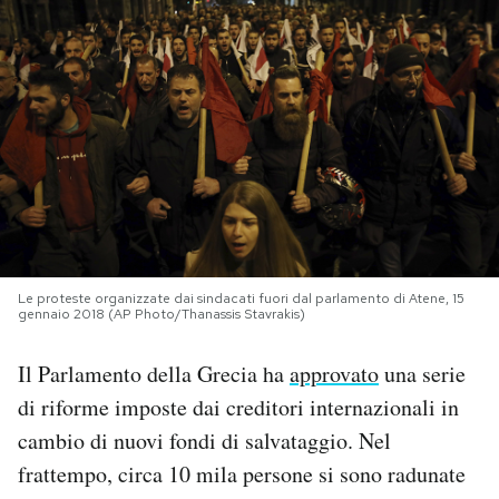
PODCAST
NEWSLETTER
I MIEI PREFERITI
SHOP
Le proteste organizzate dai sindacati fuori dal parlamento di Atene, 15
gennaio 2018 (AP Photo/Thanassis Stavrakis)
CALENDARIO
Il Parlamento della Grecia ha
approvato
una serie
di riforme imposte dai creditori internazionali in
AREA PERSONALE
cambio di nuovi fondi di salvataggio. Nel
Area Personale
frattempo, circa 10 mila persone si sono radunate
Newsletter