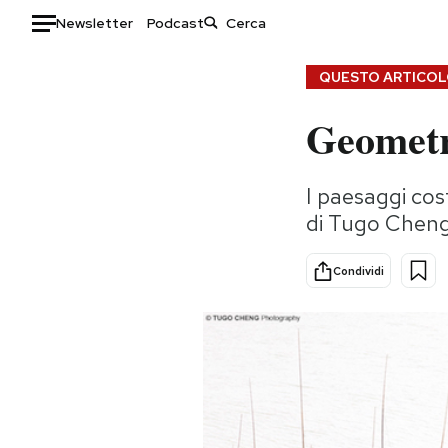
Newsletter
Podcast
Auto
QUESTO ARTICOLO
Geometr
HOME
Italia
Moda
I paesaggi cost
Mondo
Libri
di Tugo Chen
Politica
Consumismi
Tecnologia
Storie/Idee
Condividi
Internet
Ok Boomer!
Scienza
Media
Cultura
Europa
Economia
Altrecose
Sport
Mondiali calcio 2026