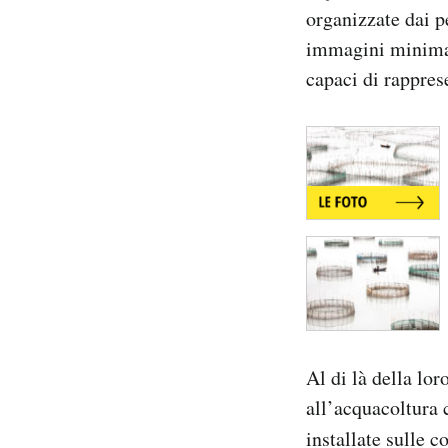
organizzate dai p
Notifiche mobile
Regala il Post
immagini minimali
Hai bisogno di aiuto?
capaci di rappres
Esci
Al di là della lo
all’acquacoltura 
installate sulle 