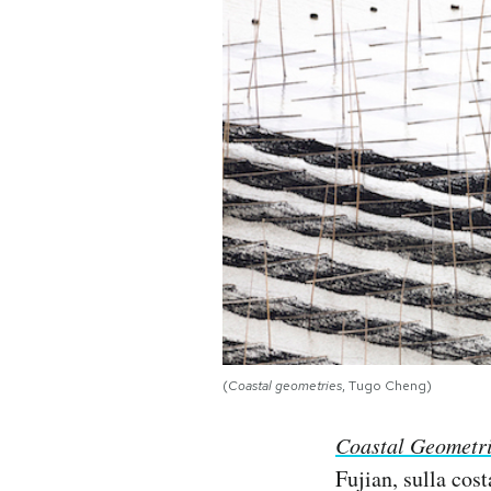
PODCAST
NEWSLETTER
I MIEI PREFERITI
SHOP
CALENDARIO
(
Coastal geometries
, Tugo Cheng)
AREA PERSONALE
Coastal Geometr
Area Personale
Fujian, sulla cos
Newsletter