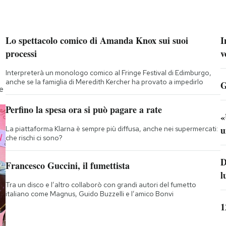
Lo spettacolo comico di Amanda Knox sui suoi
I
processi
v
Interpreterà un monologo comico al Fringe Festival di Edimburgo,
anche se la famiglia di Meredith Kercher ha provato a impedirlo
G
te
Perfino la spesa ora si può pagare a rate
«
u
La piattaforma Klarna è sempre più diffusa, anche nei supermercati:
che rischi ci sono?
D
Francesco Guccini, il fumettista
l
Tra un disco e l’altro collaborò con grandi autori del fumetto
italiano come Magnus, Guido Buzzelli e l’amico Bonvi
1