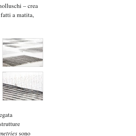
molluschi – crea
atti a matita,
legata
strutture
metries
sono