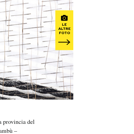
LE
ALTRE
FOTO
a provincia del
 bambù –