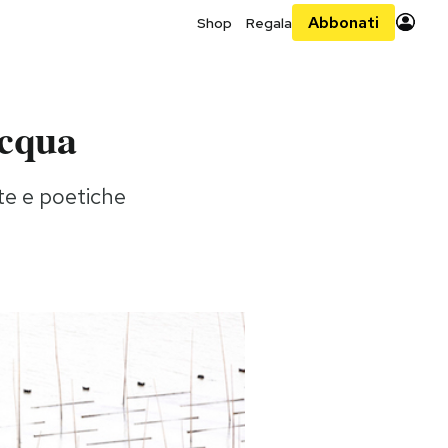
Abbonati
Shop
Regala
acqua
tte e poetiche