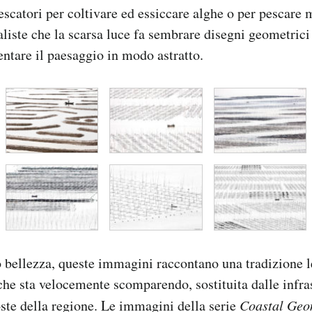
escatori per coltivare ed essiccare alghe o per pescare 
ste che la scarsa luce fa sembrare disegni geometrici f
entare il paesaggio in modo astratto.
ro bellezza, queste immagini raccontano una tradizione 
che sta velocemente scomparendo, sostituita dalle infra
coste della regione. Le immagini della serie
Coastal Geo