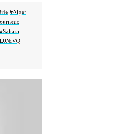
érie
#Alger
ourisme
#Sahara
UiL0NiVQ