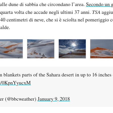
sulle dune di sabbia che circondano l’area.
Secondo un g
a quarta volta che accade negli ultimi 37 anni.
TSA
aggiu
 40 centimetri di neve, che si è sciolta nel pomeriggio c
alde.
 blankets parts of the Sahara desert in up to 16 inches
om/0KpnYyucxM
r (@bbcweather)
January 9, 2018