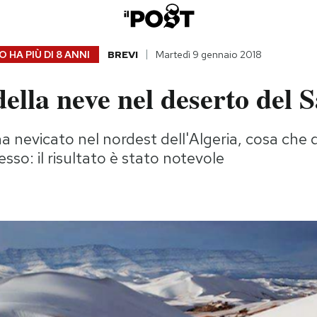
 HA PIÙ DI
8 ANNI
BREVI
Martedì 9 gennaio 2018
della neve nel deserto del 
ha nevicato nel nordest dell'Algeria, cosa che d
sso: il risultato è stato notevole