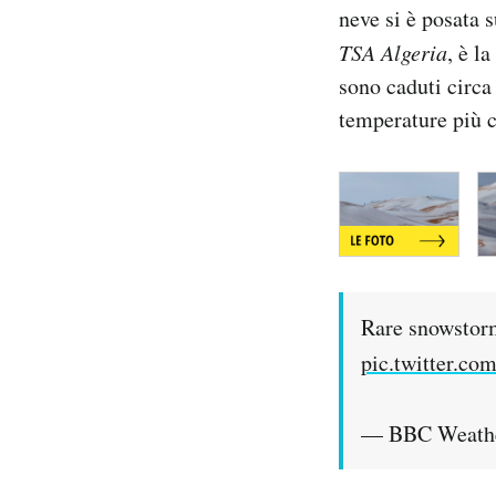
neve si è posata 
Notifiche mobile
Regala il Post
TSA Algeria
, è l
Hai bisogno di aiuto?
sono caduti circa
Esci
temperature più c
Rare snowstorm
pic.twitter.c
— BBC Weathe