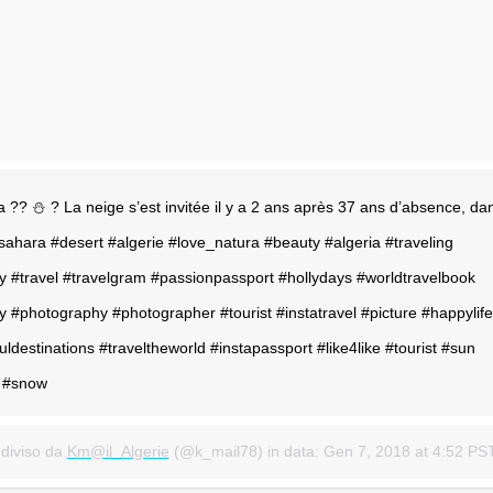
?? ⛄️ ? La neige s’est invitée il y a 2 ans après 37 ans d’absence, dan
#sahara #desert #algerie #love_natura #beauty #algeria #traveling
y #travel #travelgram #passionpassport #hollydays #worldtravelbook
 #photography #photographer #tourist #instatravel #picture #happylife
fuldestinations #traveltheworld #instapassport #like4like #tourist #sun
r #snow
diviso da
Km@il_Algerie
(@k_mail78) in data:
Gen 7, 2018 at 4:52 PS