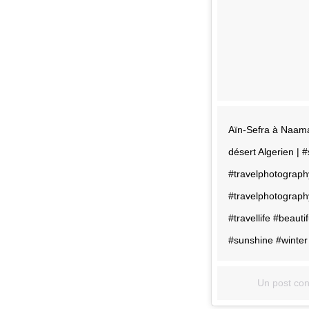
Aïn-Sefra à Naama 
désert Algerien | 
#travelphotograph
#travelphotography
#travellife #beauti
#sunshine #winte
Un post con