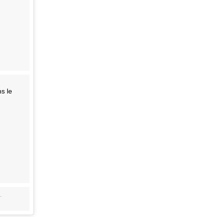
s le
T