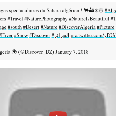
ages spectaculaires du Sahara algérien ! 🐫🏜❄☃
#Alg
ers
#Travel
#NaturePhotography
#NatureIsBeautiful
#T
age
#south
#Desert
#Nature
#DiscoverAlgeria
#Picture
#Hiver
#Snow
#Discover
#الجزائر
pic.twitter.com/yD
geria 🌍 (@Discover_DZ)
January 7, 2018