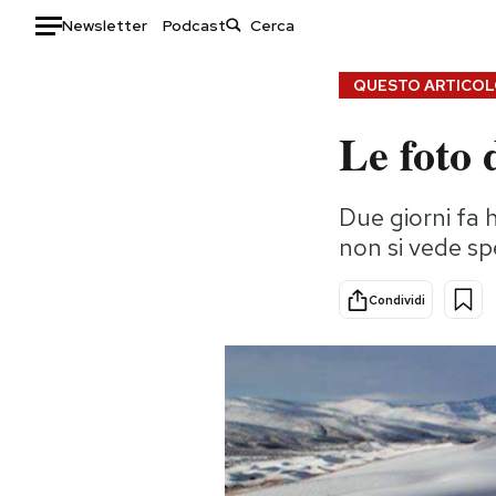
Newsletter
Podcast
Auto
QUESTO ARTICOLO
Le foto 
HOME
Italia
Moda
Due giorni fa 
Mondo
Libri
non si vede spe
Politica
Consumismi
Tecnologia
Storie/Idee
Condividi
Internet
Ok Boomer!
Scienza
Media
Cultura
Europa
Economia
Altrecose
Sport
Mondiali calcio 2026