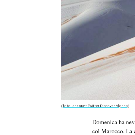
PODCAST
NEWSLETTER
I MIEI PREFERITI
SHOP
CALENDARIO
(foto: account Twitter Discover Algeria)
AREA PERSONALE
Domenica ha nevic
Area Personale
col Marocco. La c
Newsletter