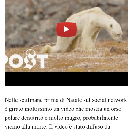
PODCAST
NEWSLETTER
I MIEI PREFERITI
SHOP
CALENDARIO
Nelle settimane prima di Natale sui social network
è girato moltissimo un video che mostra un orso
AREA PERSONALE
polare denutrito e molto magro, probabilmente
Area Personale
vicino alla morte. Il video è stato diffuso da
Newsletter