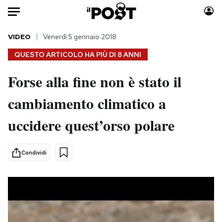
Auto
VIDEO
Venerdì 5 gennaio 2018
QUESTO ARTICOLO HA PIÙ DI
8 ANNI
HOME
Forse alla fine non è stato il
Italia
Moda
cambiamento climatico a
Mondo
Libri
Politica
Consumismi
uccidere quest’orso polare
Tecnologia
Storie/Idee
Internet
Ok Boomer!
Condividi
Scienza
Media
Cultura
Europa
Economia
Altrecose
Sport
Mondiali calcio 2026