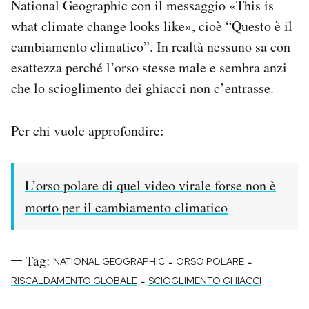
National Geographic con il messaggio «This is
Notifiche mobile
what climate change looks like», cioè “Questo è il
Regala il Post
cambiamento climatico”. In realtà nessuno sa con
Hai bisogno di aiuto?
esattezza perché l’orso stesse male e sembra anzi
Esci
che lo scioglimento dei ghiacci non c’entrasse.
Per chi vuole approfondire:
L’orso polare di quel video virale forse non è
morto per il cambiamento climatico
Tag:
-
-
NATIONAL GEOGRAPHIC
ORSO POLARE
-
RISCALDAMENTO GLOBALE
SCIOGLIMENTO GHIACCI