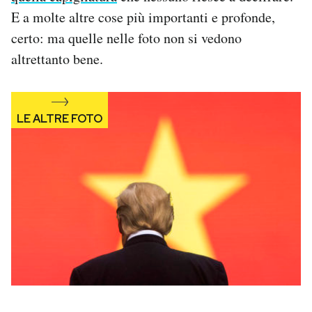
Notifiche mobile
E a molte altre cose più importanti e profonde,
Regala il Post
certo: ma quelle nelle foto non si vedono
Hai bisogno di aiuto?
altrettanto bene.
Esci