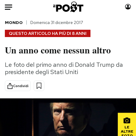
Auto
MONDO
Domenica 31 dicembre 2017
QUESTO ARTICOLO HA PIÙ DI
8 ANNI
HOME
Un anno come nessun altro
Italia
Moda
Mondo
Libri
Le foto del primo anno di Donald Trump da
Politica
Consumismi
presidente degli Stati Uniti
Tecnologia
Storie/Idee
Internet
Ok Boomer!
Condividi
Scienza
Media
Cultura
Europa
Economia
Altrecose
Sport
Mondiali calcio 2026
LE
ALTRE
FOTO