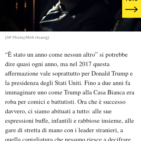
PODCAST
NEWSLETTER
(AP Photo/Minh Hoang)
“È stato un anno come nessun altro” si potrebbe
I MIEI PREFERITI
dire quasi ogni anno, ma nel 2017 questa
affermazione vale soprattutto per Donald Trump e
SHOP
la presidenza degli Stati Uniti. Fino a due anni fa
immaginare uno come Trump alla Casa Bianca era
CALENDARIO
roba per comici e battutisti. Ora che è successo
davvero, ci siamo abituati a tutto: alle sue
AREA PERSONALE
espressioni buffe, infantili e rabbiose insieme, alle
gare di stretta di mano con i leader stranieri, a
Area Personale
Newsletter
quella capigliatura
che nessuno riesce a decifrare.