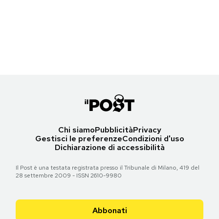
Notifiche mobile
Le strade di Milano senza auto per il blocco del traffico
Regala il Post
(LaPresse - Mourad Balti Touati)
Hai bisogno di aiuto?
Esci
Torna all'articolo
Chi siamo
Pubblicità
Privacy
Gestisci le preferenze
Condizioni d'uso
Dichiarazione di accessibilità
Il Post è una testata registrata presso il Tribunale di Milano, 419 del
28 settembre 2009 - ISSN 2610-9980
Abbonati