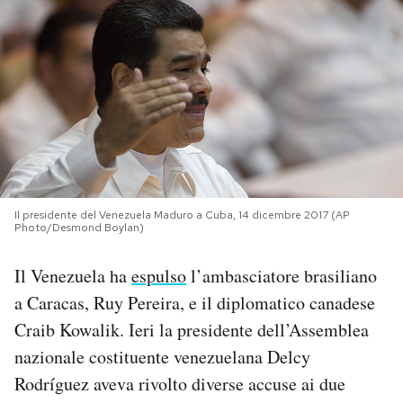
PODCAST
NEWSLETTER
I MIEI PREFERITI
SHOP
Il presidente del Venezuela Maduro a Cuba, 14 dicembre 2017 (AP
Photo/Desmond Boylan)
Il Venezuela ha
espulso
l’ambasciatore brasiliano
CALENDARIO
a Caracas, Ruy Pereira, e il diplomatico canadese
Craib Kowalik. Ieri la presidente dell’Assemblea
AREA PERSONALE
nazionale costituente venezuelana Delcy
Area Personale
Rodríguez aveva rivolto diverse accuse ai due
Newsletter