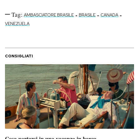
Tag:
-
-
-
AMBASCIATORE BRASILE
BRASILE
CANADA
VENEZUELA
CONSIGLIATI
Cosa portarsi in una vacanza in barca