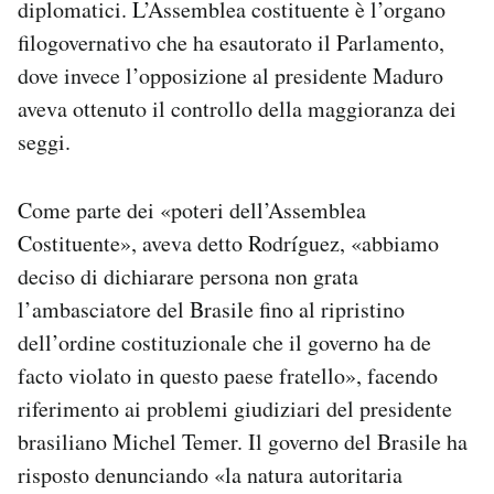
diplomatici. L’Assemblea costituente è l’organo
Notifiche mobile
filogovernativo che ha esautorato il Parlamento,
Regala il Post
dove invece l’opposizione al presidente Maduro
Hai bisogno di aiuto?
Esci
aveva ottenuto il controllo della maggioranza dei
seggi.
Come parte dei «poteri dell’Assemblea
Costituente», aveva detto Rodríguez, «abbiamo
deciso di dichiarare persona non grata
l’ambasciatore del Brasile fino al ripristino
dell’ordine costituzionale che il governo ha de
facto violato in questo paese fratello», facendo
riferimento ai problemi giudiziari del presidente
brasiliano Michel Temer. Il governo del Brasile ha
risposto denunciando «la natura autoritaria