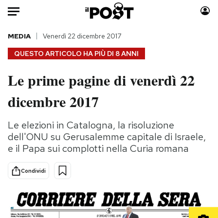
Auto
MEDIA
Venerdì 22 dicembre 2017
QUESTO ARTICOLO HA PIÙ DI
8 ANNI
HOME
Le prime pagine di venerdì 22
Italia
Moda
dicembre 2017
Mondo
Libri
Politica
Consumismi
Le elezioni in Catalogna, la risoluzione
Tecnologia
Storie/Idee
dell'ONU su Gerusalemme capitale di Israele,
Internet
Ok Boomer!
e il Papa sui complotti nella Curia romana
Scienza
Media
Cultura
Europa
Condividi
Economia
Altrecose
Sport
Mondiali calcio 2026