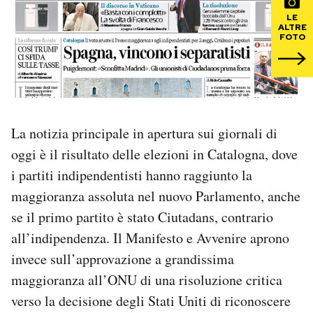
LE
ALTRE
PODCAST
FOTO
NEWSLETTER
I MIEI PREFERITI
La notizia principale in apertura sui giornali di
oggi è il risultato delle elezioni in Catalogna, dove
SHOP
i partiti indipendentisti hanno raggiunto la
maggioranza assoluta nel nuovo Parlamento, anche
CALENDARIO
se il primo partito è stato Ciutadans, contrario
all’indipendenza. Il Manifesto e Avvenire aprono
invece sull’approvazione a grandissima
AREA PERSONALE
maggioranza all’ONU di una risoluzione critica
Area Personale
verso la decisione degli Stati Uniti di riconoscere
Newsletter