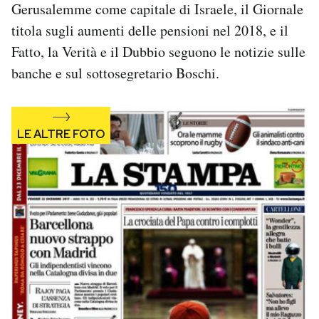
Gerusalemme come capitale di Israele, il Giornale
Notifiche mobile
titola sugli aumenti delle pensioni nel 2018, e il
Regala il Post
Hai bisogno di aiuto?
Fatto, la Verità e il Dubbio seguono le notizie sulle
Esci
banche e sul sottosegretario Boschi.