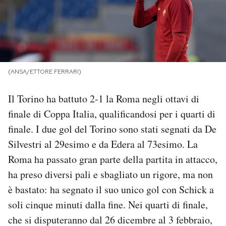
PODCAST
NEWSLETTER
(ANSA/ETTORE FERRARI)
I MIEI PREFERITI
Il Torino ha battuto 2-1 la Roma negli ottavi di
finale di Coppa Italia, qualificandosi per i quarti di
SHOP
finale. I due gol del Torino sono stati segnati da De
Silvestri al 29esimo e da Edera al 73esimo. La
CALENDARIO
Roma ha passato gran parte della partita in attacco,
ha preso diversi pali e sbagliato un rigore, ma non
AREA PERSONALE
è bastato: ha segnato il suo unico gol con Schick a
soli cinque minuti dalla fine. Nei quarti di finale,
Area Personale
che si disputeranno dal 26 dicembre al 3 febbraio,
Newsletter