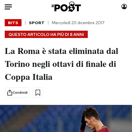
Auto
BITS
SPORT
Mercoledì 20 dicembre 2017
QUESTO ARTICOLO HA PIÙ DI
8 ANNI
HOME
La Roma è stata eliminata dal
Italia
Moda
Mondo
Libri
Torino negli ottavi di finale di
Politica
Consumismi
Coppa Italia
Tecnologia
Storie/Idee
Internet
Ok Boomer!
Scienza
Media
Condividi
Cultura
Europa
Economia
Altrecose
Sport
Mondiali calcio 2026