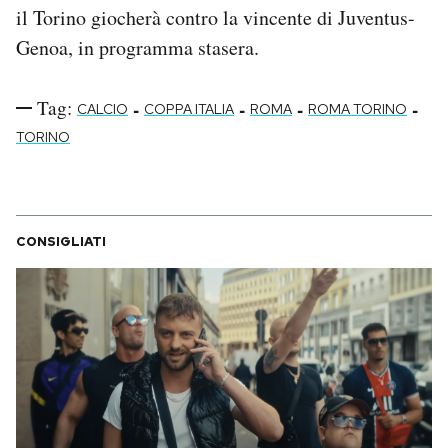
il Torino giocherà contro la vincente di Juventus-
Notifiche mobile
Regala il Post
Genoa, in programma stasera.
Hai bisogno di aiuto?
Esci
Tag:
-
-
-
-
CALCIO
COPPA ITALIA
ROMA
ROMA TORINO
TORINO
CONSIGLIATI