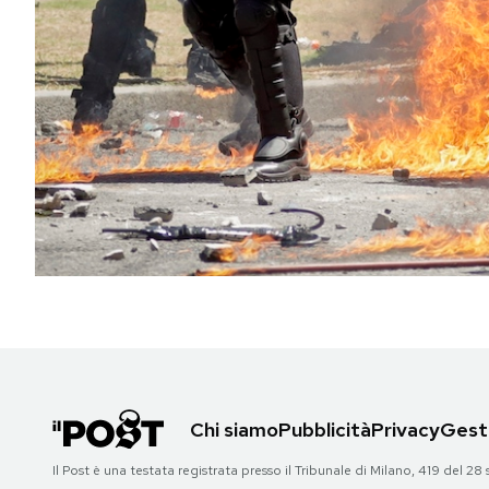
PODCAST
NEWSLETTER
I MIEI PREFERITI
SHOP
CALENDARIO
AREA PERSONALE
Chi siamo
Pubblicità
Privacy
Gesti
Area Personale
Il Post è una testata registrata presso il Tribunale di Milano, 419 del
Newsletter