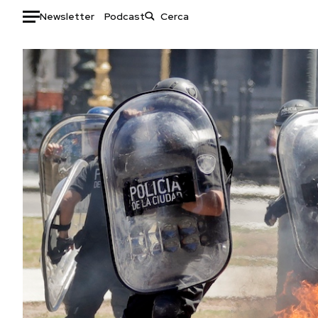
Newsletter
Podcast
Auto
HOME
Italia
Moda
Mondo
Libri
Politica
Consumismi
Tecnologia
Storie/Idee
Internet
Ok Boomer!
Scienza
Media
Cultura
Europa
Economia
Altrecose
Sport
Mondiali calcio 2026