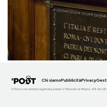
PODCAST
NEWSLETTER
I MIEI PREFERITI
SHOP
CALENDARIO
Chi siamo
Pubblicità
Privacy
Gesti
AREA PERSONALE
Il Post è una testata registrata presso il Tribunale di Milano, 419 del
Area Personale
Newsletter