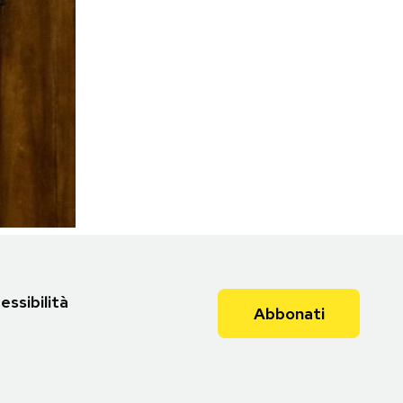
essibilità
Abbonati