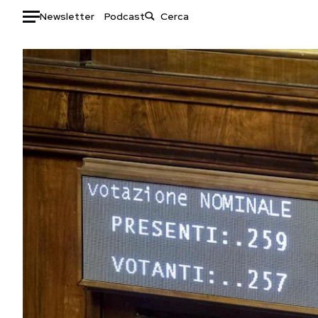
Newsletter
Podcast
Auto
HOME
Italia
Moda
Mondo
Libri
Politica
Consumismi
Tecnologia
Storie/Idee
Internet
Ok Boomer!
Scienza
Media
Cultura
Europa
Economia
Altrecose
Sport
Mondiali calcio 2026