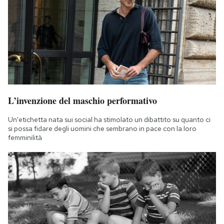
L’invenzione del maschio performativo
Un'etichetta nata sui social ha stimolato un dibattito su quanto ci
si possa fidare degli uomini che sembrano in pace con la loro
femminilità