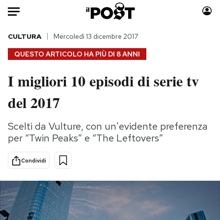
Auto
CULTURA
Mercoledì 13 dicembre 2017
QUESTO ARTICOLO HA PIÙ DI
8 ANNI
HOME
I migliori 10 episodi di serie tv
Italia
Moda
del 2017
Mondo
Libri
Politica
Consumismi
Scelti da Vulture, con un'evidente preferenza
Tecnologia
Storie/Idee
per “Twin Peaks” e “The Leftovers”
Internet
Ok Boomer!
Scienza
Media
Condividi
Cultura
Europa
Economia
Altrecose
Sport
Mondiali calcio 2026