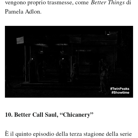
vengono proprio trasmesse, come
Better Things
di
Notifiche mobile
Pamela Adlon.
Regala il Post
Hai bisogno di aiuto?
Esci
10. Better Call Saul, “Chicanery”
È il quinto episodio della terza stagione della serie