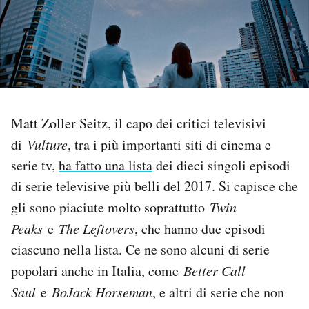
PODCAST
NEWSLETTER
I MIEI PREFERITI
Matt Zoller Seitz, il capo dei critici televisivi
di
Vulture
, tra i più importanti siti di cinema e
serie tv,
ha fatto una lista
dei dieci singoli episodi
SHOP
di serie televisive più belli del 2017. Si capisce che
gli sono piaciute molto soprattutto
Twin
CALENDARIO
Peaks
e
The Leftovers
, che hanno due episodi
ciascuno nella lista. Ce ne sono alcuni di serie
AREA PERSONALE
popolari anche in Italia, come
Better Call
Area Personale
Saul
e
BoJack Horseman
, e altri di serie che non
Newsletter