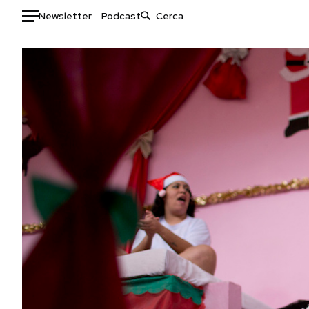
Newsletter
Podcast
Auto
HOME
Italia
Moda
Mondo
Libri
Politica
Consumismi
Tecnologia
Storie/Idee
Internet
Ok Boomer!
Scienza
Media
Cultura
Europa
Economia
Altrecose
Sport
Mondiali calcio 2026