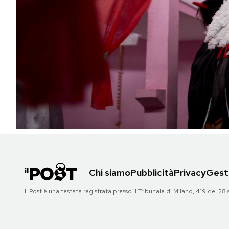
PODCAST
NEWSLETTER
I MIEI PREFERITI
SHOP
CALENDARIO
Chi siamo
Pubblicità
Privacy
Gesti
AREA PERSONALE
Il Post è una testata registrata presso il Tribunale di Milano, 419 del
Area Personale
Newsletter