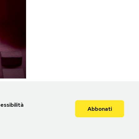
essibilità
Abbonati