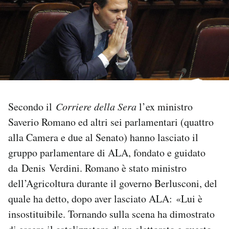
PODCAST
NEWSLETTER
I MIEI PREFERITI
Secondo il
Corriere della Sera
l’ex ministro
Saverio Romano ed altri sei parlamentari (quattro
SHOP
alla Camera e due al Senato) hanno lasciato il
gruppo parlamentare di ALA, fondato e guidato
CALENDARIO
da Denis Verdini. Romano è stato ministro
dell’Agricoltura durante il governo Berlusconi, del
AREA PERSONALE
quale ha detto, dopo aver lasciato ALA: «Lui è
Area Personale
insostituibile. Tornando sulla scena ha dimostrato
Newsletter