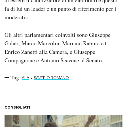
di essere il catalizzatore di un elettorato e questo
Notifiche mobile
fa di lui un leader e un punto di riferimento per i
Regala il Post
moderati».
Hai bisogno di aiuto?
Esci
Gli altri parlamentari coinvolti sono Giuseppe
Galati, Marco Marcolin, Mariano Rabino ed
Enrico Zanetti alla Camera, e Giuseppe
Compagnone e Antonio Scavone al Senato.
Tag:
-
ALA
SAVERIO ROMANO
CONSIGLIATI