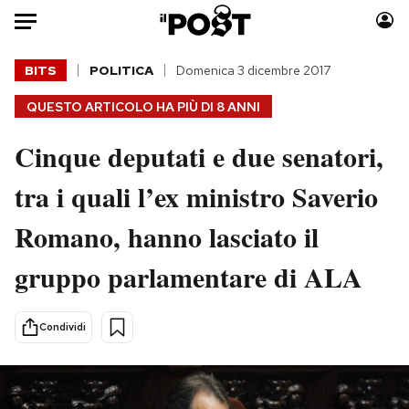
Auto
BITS
POLITICA
Domenica 3 dicembre 2017
QUESTO ARTICOLO HA PIÙ DI
8 ANNI
HOME
Cinque deputati e due senatori,
Italia
Moda
Mondo
Libri
tra i quali l’ex ministro Saverio
Politica
Consumismi
Romano, hanno lasciato il
Tecnologia
Storie/Idee
Internet
Ok Boomer!
gruppo parlamentare di ALA
Scienza
Media
Cultura
Europa
Condividi
Economia
Altrecose
Sport
Mondiali calcio 2026