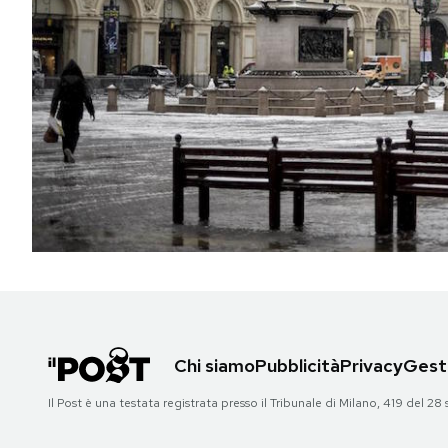
PODCAST
NEWSLETTER
I MIEI PREFERITI
SHOP
CALENDARIO
Chi siamo
Pubblicità
Privacy
Gesti
AREA PERSONALE
Il Post è una testata registrata presso il Tribunale di Milano, 419 del
Area Personale
Newsletter