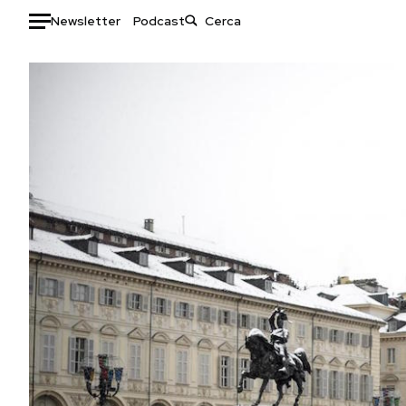
Newsletter
Podcast
Auto
HOME
Italia
Moda
Mondo
Libri
Politica
Consumismi
Tecnologia
Storie/Idee
Internet
Ok Boomer!
Scienza
Media
Cultura
Europa
Economia
Altrecose
Sport
Mondiali calcio 2026