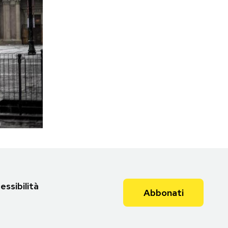
essibilità
Abbonati