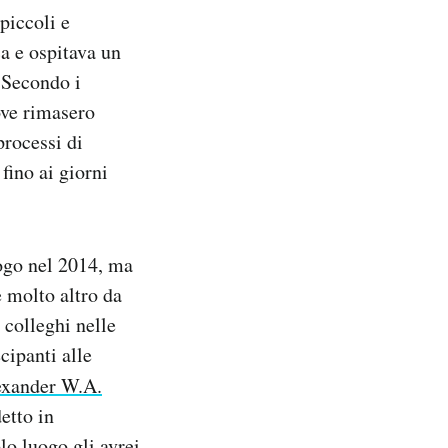
 piccoli e
ca e ospitava un
. Secondo i
dove rimasero
processi di
fino ai giorni
ogo nel 2014, ma
 molto altro da
i colleghi nelle
cipanti alle
exander W.A.
etto in
lo luogo gli avrei