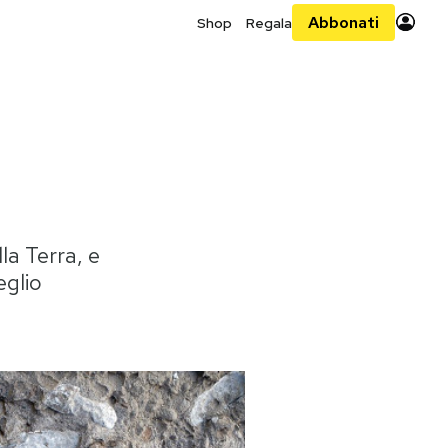
Abbonati
Shop
Regala
la Terra, e
eglio