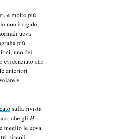
ri, e molto più
cio non è rigido,
 normali uova
grafia più
ioni, uno dei
re evidenziato che
le anteriori
volare e
cato
sulla rivista
zano che gli
H.
re meglio le uova
tri piccoli