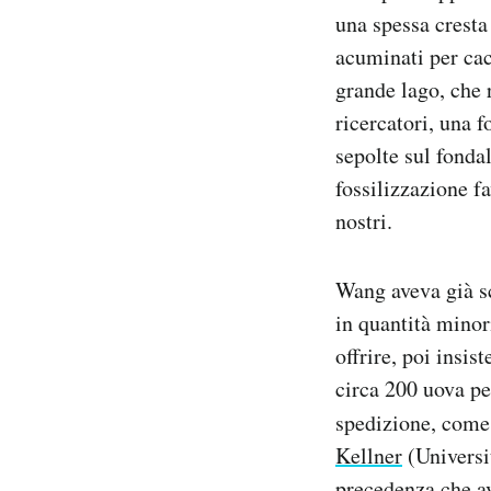
una spessa cresta 
acuminati per cac
grande lago, che 
ricercatori, una f
sepolte sul fonda
fossilizzazione f
nostri.
Wang aveva già s
in quantità minor
offrire, poi insis
circa 200 uova pe
spedizione, com
Kellner
(Universit
precedenza che av