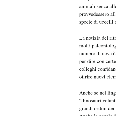
animali senza allo
provvedessero all
specie di uccelli 
La notizia del ri
molti paleontologi
numero di uova è 
per dire con cert
colleghi confidan
offrire nuovi ele
Anche se nel ling
“dinosauri volant
grandi ordini dei 
Anche la parola “