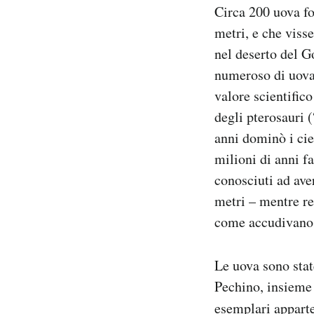
Circa 200 uova fos
Notifiche mobile
Regala il Post
metri, e che viss
Hai bisogno di aiuto?
nel deserto del Go
Esci
numeroso di uova 
valore scientifico
degli pterosauri (
anni dominò i cie
milioni di anni f
conosciuti ad ave
metri – mentre res
come accudivano 
Le uova sono stat
Pechino, insieme 
esemplari apparte