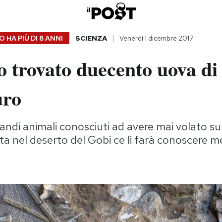
 HA PIÙ DI
8 ANNI
SCIENZA
Venerdì 1 dicembre 2017
 trovato duecento uova di
uro
andi animali conosciuti ad avere mai volato sul
a nel deserto del Gobi ce li farà conoscere m