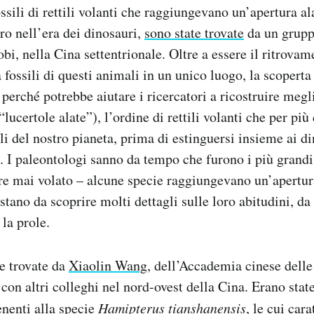
sili di rettili volanti che raggiungevano un’apertura ala
ero nell’era dei dinosauri,
sono state trovate
da un grupp
bi, nella Cina settentrionale. Oltre a essere il ritrovam
fossili di questi animali in un unico luogo, la scopert
 perché potrebbe aiutare i ricercatori a ricostruire megl
“lucertole alate”), l’ordine di rettili volanti che per più
li del nostro pianeta, prima di estinguersi insieme ai d
a. I paleontologi sanno da tempo che furono i più grand
re mai volato – alcune specie raggiungevano un’apertur
tano da scoprire molti dettagli sulle loro abitudini, da 
la prole.
e trovate da
Xiaolin Wang
, dell’Accademia cinese delle
con altri colleghi nel nord-ovest della Cina. Erano stat
nenti alla specie
Hamipterus tianshanensis
, le cui car