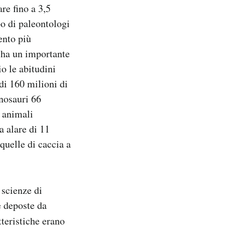
re fino a 3,5
o di paleontologi
ento più
a ha un importante
io le abitudini
 di 160 milioni di
inosauri 66
i animali
a alare di 11
quelle di caccia a
 scienze di
e deposte da
atteristiche erano