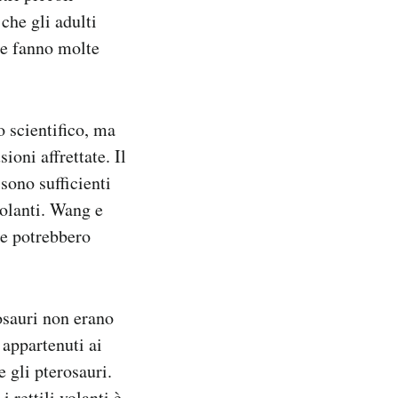
che gli adulti
me fanno molte
o scientifico, ma
ioni affrettate. Il
sono sufficienti
volanti. Wang e
he potrebbero
osauri non erano
 appartenuti ai
e gli pterosauri.
 rettili volanti è