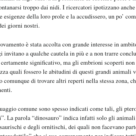
ntanarsi troppo dai nidi. I ricercatori ipotizzano anche 
e esigenze della loro prole e la accudissero, un po’ co
dei giorni nostri.
trovamento è stata accolta con grande interesse in ambit
 invitano a qualche cautela in più e a non trarre conclus
certamente significativo, ma gli embrioni scoperti non 
ezza quali fossero le abitudini di questi grandi animali 
o comunque di trovare altri reperti nella stessa zona, c
menti.
uaggio comune sono spesso indicati come tali, gli pter
i”. La parola “dinosauro” indica infatti solo gli animali
saurischi e degli ornitischi, dei quali non facevano part
pterodattilo” che si usa comunemente per indicare tutti i