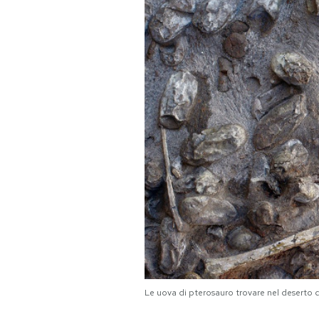
PODCAST
NEWSLETTER
I MIEI PREFERITI
SHOP
CALENDARIO
AREA PERSONALE
Area Personale
Le uova di pterosauro trovare nel deserto 
Newsletter