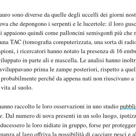
auro sono diverse da quelle degli uccelli dei giorni nost
uova che depongono i serpenti e le lucertole: il loro gus
li appaiono quindi come palloncini semisgonfi più che
una TAC (tomografia computerizzata, una sorta di radio
pioni, i ricercatori hanno notato la presenza di 16 embr
viluppato in parte ali e mascella. Le analisi hanno inolt
 sviluppavano prima le zampe posteriori, rispetto a quel
i, probabilmente perché da appena nati non riuscivano a 
ita al suolo.
anno raccolto le loro osservazioni in uno studio
pubbli
e
. Dal numero di uova presenti in un solo luogo, ipotiz
ducessero le loro nidiate in gruppo, forse per protegge
inanza al lago offriva la possibilità di cacciare pesci e al