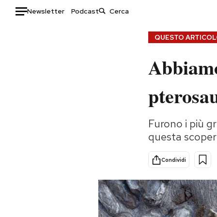
Newsletter
Podcast
Auto
QUESTO ARTICOLO
Abbiamo
HOME
Italia
Moda
pterosa
Mondo
Libri
Politica
Consumismi
Furono i più gr
Tecnologia
Storie/Idee
questa scopert
Internet
Ok Boomer!
Scienza
Media
Condividi
Cultura
Europa
Economia
Altrecose
Sport
Mondiali calcio 2026