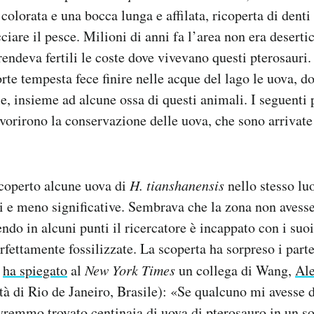
colorata e una bocca lunga e affilata, ricoperta di denti
ciare il pesce. Milioni di anni fa l’area non era deserti
rendeva fertili le coste dove vivevano questi pterosauri
orte tempesta fece finire nelle acque del lago le uova, 
le, insieme ad alcune ossa di questi animali. I seguenti 
avorirono la conservazione delle uova, che sono arrivate 
coperto alcune uova di
H. tianshanensis
nello stesso lu
i e meno significative. Sembrava che la zona non avesse
tendo in alcuni punti il ricercatore è incappato con i suo
rfettamente fossilizzate. La scoperta ha sorpreso i parte
e
ha spiegato
al
New York Times
un collega di Wang,
Al
à di Rio de Janeiro, Brasile): «Se qualcuno mi avesse d
remmo trovato centinaia di uova di pterosauro in un so