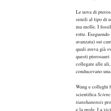
Le uova di pteros
simili al tipo di 
ma molle. I fossi
rotte. Eseguendo 
avanzata) sui cam
quali aveva già s
questi pterosauri
collegate alle al
conducevano una v
Wang e colleghi h
scientifica
Scienc
tianshanensis
pro
e la prole. La vic