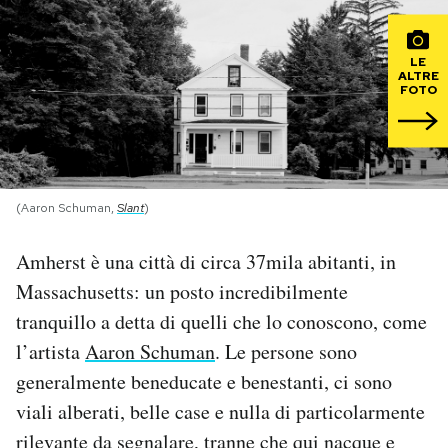
PODCAST
LE
ALTRE
FOTO
NEWSLETTER
I MIEI PREFERITI
(Aaron Schuman,
Slant
)
SHOP
Amherst è una città di circa 37mila abitanti, in
Massachusetts: un posto incredibilmente
CALENDARIO
tranquillo a detta di quelli che lo conoscono, come
l’artista
Aaron Schuman
. Le persone sono
AREA PERSONALE
generalmente beneducate e benestanti, ci sono
viali alberati, belle case e nulla di particolarmente
Area Personale
rilevante da segnalare, tranne che qui nacque e
Newsletter