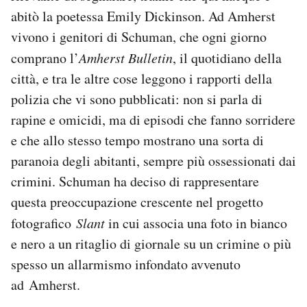
Notifiche mobile
abitò la poetessa Emily Dickinson. Ad Amherst
Regala il Post
vivono i genitori di Schuman, che ogni giorno
Hai bisogno di aiuto?
comprano l’
Amherst Bulletin
, il quotidiano della
Esci
città, e tra le altre cose leggono i rapporti della
polizia che vi sono pubblicati: non si parla di
rapine e omicidi, ma di episodi che fanno sorridere
e che allo stesso tempo mostrano una sorta di
paranoia degli abitanti, sempre più ossessionati dai
crimini. Schuman ha deciso di rappresentare
questa preoccupazione crescente nel progetto
fotografico
Slant
in cui associa una foto in bianco
e nero a un ritaglio di giornale su un crimine o più
spesso un allarmismo infondato avvenuto
ad Amherst.