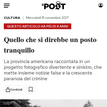
Auto
CULTURA
Mercoledì 15 novembre 2017
QUESTO ARTICOLO HA PIÙ DI
8 ANNI
HOME
Quello che si direbbe un posto
Italia
Moda
tranquillo
Mondo
Libri
Politica
Consumismi
La provincia americana raccontata in un
Tecnologia
Storie/Idee
progetto fotografico divertente e sinistro, che
Internet
Ok Boomer!
mette insieme notizie false e la crescente
Scienza
Media
paranoia del crimine
Cultura
Europa
Economia
Altrecose
Condividi
Sport
Mondiali calcio 2026