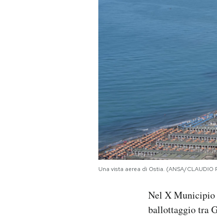
PODCAST
NEWSLETTER
I MIEI PREFERITI
SHOP
CALENDARIO
Una vista aerea di Ostia. (ANSA/CLAUDIO 
AREA PERSONALE
Nel X Municipio d
Area Personale
ballottaggio tra 
Newsletter