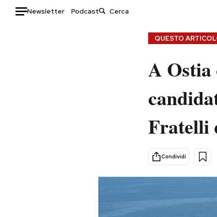
Newsletter
Podcast
Auto
QUESTO ARTICOLO
HOME
A Ostia c
Italia
Moda
candidat
Mondo
Libri
Politica
Consumismi
Fratelli 
Tecnologia
Storie/Idee
Internet
Ok Boomer!
Scienza
Media
Condividi
Cultura
Europa
Economia
Altrecose
Sport
Mondiali calcio 2026