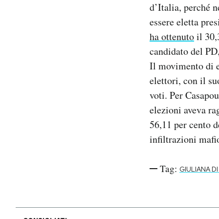
d’Italia, perché 
Notifiche mobile
essere eletta pre
Regala il Post
Hai bisogno di aiuto?
ha ottenuto
il 30,
Esci
candidato del PD,
Il movimento di e
elettori, con il 
voti. Per Casapou
elezioni aveva rag
56,11 per cento de
infiltrazioni mafi
Tag:
GIULIANA DI