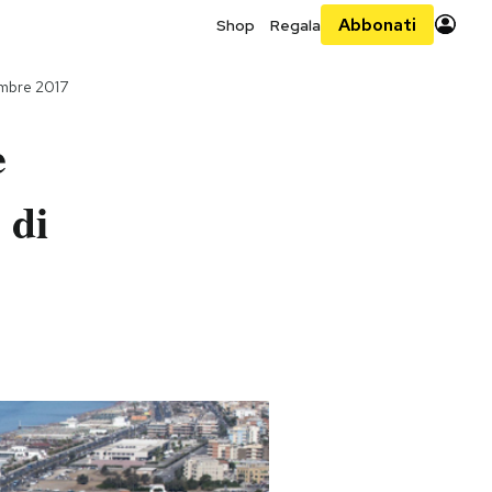
Abbonati
Shop
Regala
mbre 2017
e
 di