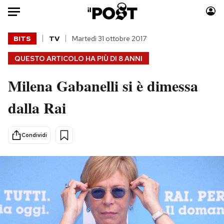
Auto
BITS
TV
Martedì 31 ottobre 2017
QUESTO ARTICOLO HA PIÙ DI
8 ANNI
HOME
Milena Gabanelli si è dimessa
Italia
Moda
Mondo
Libri
dalla Rai
Politica
Consumismi
Tecnologia
Storie/Idee
Condividi
Internet
Ok Boomer!
Scienza
Media
Cultura
Europa
Economia
Altrecose
Sport
Mondiali calcio 2026