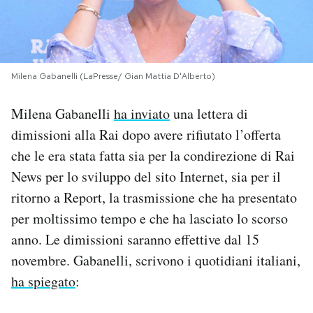
PODCAST
NEWSLETTER
Milena Gabanelli (LaPresse/ Gian Mattia D'Alberto)
Milena Gabanelli
ha inviato
una lettera di
I MIEI PREFERITI
dimissioni alla Rai dopo avere rifiutato l’offerta
che le era stata fatta sia per la condirezione di Rai
SHOP
News per lo sviluppo del sito Internet, sia per il
ritorno a Report, la trasmissione che ha presentato
CALENDARIO
per moltissimo tempo e che ha lasciato lo scorso
anno. Le dimissioni saranno effettive dal 15
novembre. Gabanelli, scrivono i quotidiani italiani,
AREA PERSONALE
ha spiegato
:
Area Personale
Newsletter