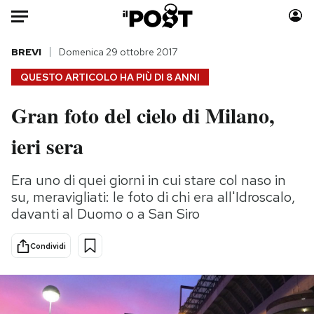
Auto
BREVI
Domenica 29 ottobre 2017
QUESTO ARTICOLO HA PIÙ DI
8 ANNI
HOME
Gran foto del cielo di Milano,
Italia
Moda
ieri sera
Mondo
Libri
Politica
Consumismi
Era uno di quei giorni in cui stare col naso in
Tecnologia
Storie/Idee
su, meravigliati: le foto di chi era all'Idroscalo,
Internet
Ok Boomer!
davanti al Duomo o a San Siro
Scienza
Media
Cultura
Europa
Condividi
Economia
Altrecose
Sport
Mondiali calcio 2026