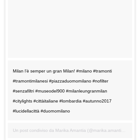
Milan l’è semper un gran Milan! #milano #tramonti
#tramontimilanesi #piazzaduomomilano #nofilter
#senzafiltri #museodel900 #milanleungranmilan
#citylights #cittàitaliane #lombardia #autunno2017
#lucidellacittà #duomomilano
Un post condiviso da Marika Amantia (@marika.amantia) in data: