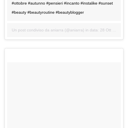
#ottobre #autunno #pensieri #incanto #instalike #sunset
#beauty #beautyroutine #beautyblogger
Un post condiviso da aniarra (@aniarra) in data:
28 Ott 2017 alle ore 09:36 PDT