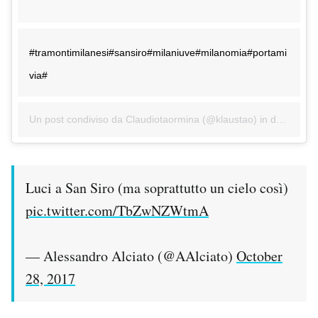
#tramontimilanesi#sansiro#milaniuve#milanomia#portami
via#
Un post condiviso da Claudiotaormina (@klaustao) in data:
28 O
Luci a San Siro (ma soprattutto un cielo così)
pic.twitter.com/TbZwNZWtmA
— Alessandro Alciato (@AAlciato)
October
28, 2017