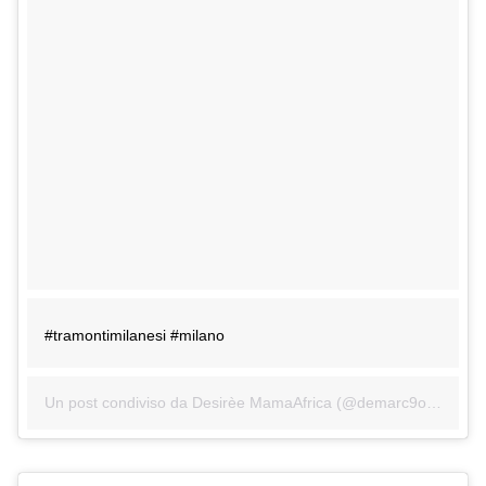
#tramontimilanesi #milano
Un post condiviso da Desirèe MamaAfrica (@demarc9o) in data: