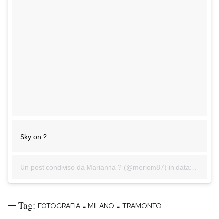
Sky on ?
Un post condiviso da Marianna ? (@meriom87) in data:
28 Ott 
Tag:
-
-
FOTOGRAFIA
MILANO
TRAMONTO