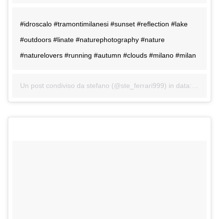
#idroscalo #tramontimilanesi #sunset #reflection #lake
#outdoors #linate #naturephotography #nature
#naturelovers #running #autumn #clouds #milano #milan
Un post condiviso da stefano (@ste_ferrari999) in data:
28 Ott 