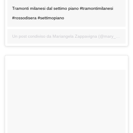
Tramonti milanesi dal settimo piano #tramontimilanesi
#rossodisera #settimopiano
Un post condiviso da Mariangela Zappavigna (@mary_cb2016) in data: