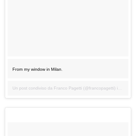
From my window in Milan.
Un post condiviso da Franco Pagetti (@francopagetti) in data:
2