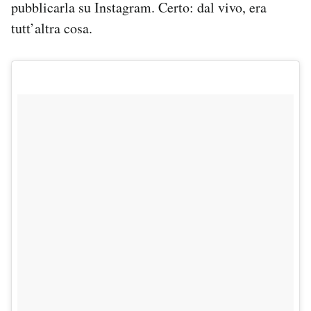
pubblicarla su Instagram. Certo: dal vivo, era
Notifiche mobile
tutt’altra cosa.
Regala il Post
Hai bisogno di aiuto?
Esci