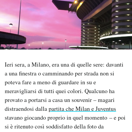
PODCAST
NEWSLETTER
I MIEI PREFERITI
Ieri sera, a Milano, era una di quelle sere: davanti
SHOP
a una finestra o camminando per strada non si
poteva fare a meno di guardare in su e
CALENDARIO
meravigliarsi di tutti quei colori. Qualcuno ha
provato a portarsi a casa un souvenir – magari
distraendosi dalla
partita che Milan e Juventus
AREA PERSONALE
stavano giocando proprio in quel momento – e poi
Area Personale
si è ritenuto così soddisfatto della foto da
Newsletter