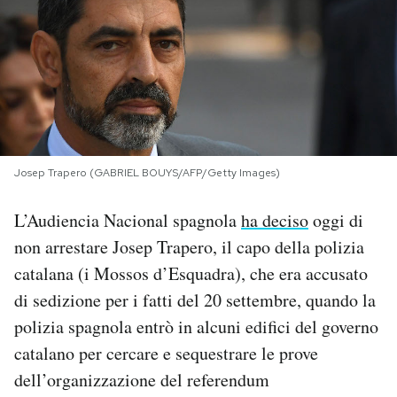
PODCAST
NEWSLETTER
I MIEI PREFERITI
Josep Trapero (GABRIEL BOUYS/AFP/Getty Images)
SHOP
L’Audiencia Nacional spagnola
ha deciso
oggi di
non arrestare Josep Trapero, il capo della polizia
CALENDARIO
catalana (i Mossos d’Esquadra), che era accusato
di sedizione per i fatti del 20 settembre, quando la
polizia spagnola entrò in alcuni edifici del governo
AREA PERSONALE
catalano per cercare e sequestrare le prove
Area Personale
dell’organizzazione del referendum
Newsletter