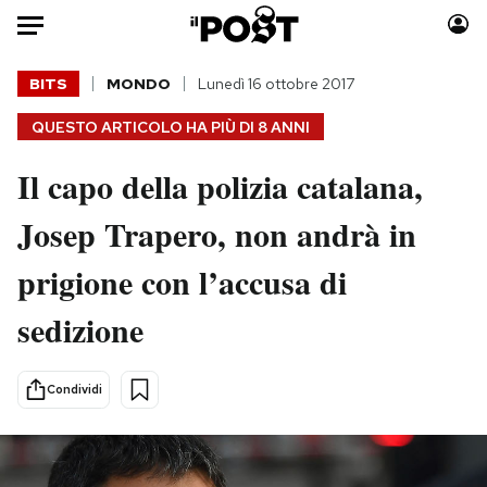
Auto
BITS
MONDO
Lunedì 16 ottobre 2017
QUESTO ARTICOLO HA PIÙ DI
8 ANNI
HOME
Il capo della polizia catalana,
Italia
Moda
Mondo
Libri
Josep Trapero, non andrà in
Politica
Consumismi
prigione con l’accusa di
Tecnologia
Storie/Idee
Internet
Ok Boomer!
sedizione
Scienza
Media
Cultura
Europa
Condividi
Economia
Altrecose
Sport
Mondiali calcio 2026