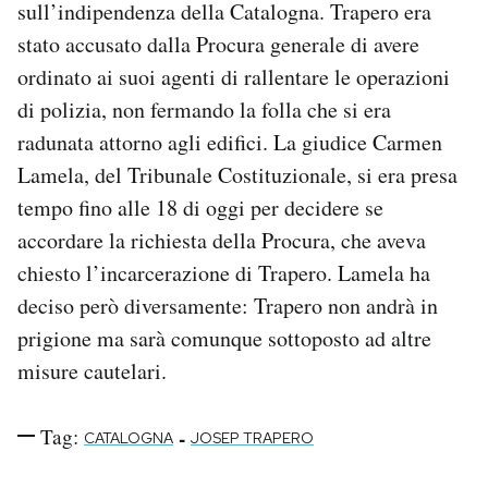
sull’indipendenza della Catalogna. Trapero era
Notifiche mobile
stato accusato dalla Procura generale di avere
Regala il Post
ordinato ai suoi agenti di rallentare le operazioni
Hai bisogno di aiuto?
Esci
di polizia, non fermando la folla che si era
radunata attorno agli edifici. La giudice Carmen
Lamela, del Tribunale Costituzionale, si era presa
tempo fino alle 18 di oggi per decidere se
accordare la richiesta della Procura, che aveva
chiesto l’incarcerazione di Trapero. Lamela ha
deciso però diversamente: Trapero non andrà in
prigione ma sarà comunque sottoposto ad altre
misure cautelari.
Tag:
-
CATALOGNA
JOSEP TRAPERO