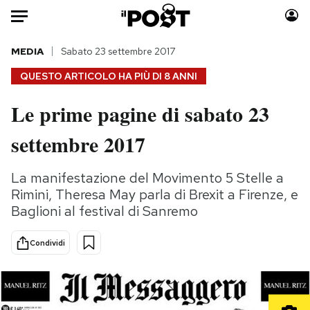
Auto
MEDIA
Sabato 23 settembre 2017
QUESTO ARTICOLO HA PIÙ DI
8 ANNI
HOME
Le prime pagine di sabato 23
Italia
Moda
settembre 2017
Mondo
Libri
Politica
Consumismi
La manifestazione del Movimento 5 Stelle a
Tecnologia
Storie/Idee
Rimini, Theresa May parla di Brexit a Firenze, e
Internet
Ok Boomer!
Baglioni al festival di Sanremo
Scienza
Media
Cultura
Europa
Condividi
Economia
Altrecose
Sport
Mondiali calcio 2026