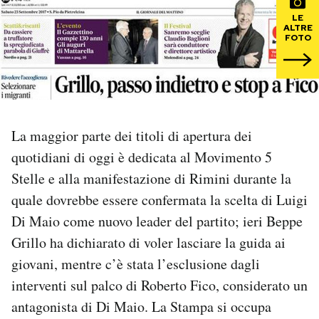
LE
ALTRE
PODCAST
FOTO
NEWSLETTER
I MIEI PREFERITI
La maggior parte dei titoli di apertura dei
quotidiani di oggi è dedicata al Movimento 5
SHOP
Stelle e alla manifestazione di Rimini durante la
quale dovrebbe essere confermata la scelta di Luigi
CALENDARIO
Di Maio come nuovo leader del partito; ieri Beppe
Grillo ha dichiarato di voler lasciare la guida ai
giovani, mentre c’è stata l’esclusione dagli
AREA PERSONALE
interventi sul palco di Roberto Fico, considerato un
Area Personale
antagonista di Di Maio. La Stampa si occupa
Newsletter