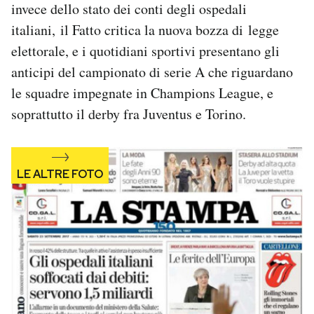
invece dello stato dei conti degli ospedali
Notifiche mobile
italiani, il Fatto critica la nuova bozza di legge
Regala il Post
Hai bisogno di aiuto?
elettorale, e i quotidiani sportivi presentano gli
Esci
anticipi del campionato di serie A che riguardano
le squadre impegnate in Champions League, e
soprattutto il derby fra Juventus e Torino.