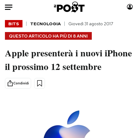
Auto
BITS
TECNOLOGIA
Giovedì 31 agosto 2017
QUESTO ARTICOLO HA PIÙ DI
8 ANNI
HOME
Apple presenterà i nuovi iPhone
Italia
Moda
Mondo
Libri
il prossimo 12 settembre
Politica
Consumismi
Tecnologia
Storie/Idee
Condividi
Internet
Ok Boomer!
Scienza
Media
Cultura
Europa
Economia
Altrecose
Sport
Mondiali calcio 2026