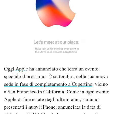
PODCAST
NEWSLETTER
I MIEI PREFERITI
SHOP
Oggi
Apple
ha annunciato che terrà un evento
speciale il prossimo 12 settembre, nella sua nuova
CALENDARIO
sede in fase di completamento a Cupertino
, vicino
a San Francisco in California. Come in ogni evento
AREA PERSONALE
Apple di fine estate degli ultimi anni, saranno
Area Personale
presentati i nuovi iPhone, annunciata la data di
Newsletter