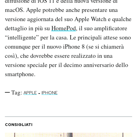
diffusione di iOS 11 e della nuova versione di
Notifiche mobile
macOS. Apple potrebbe anche presentare una
Regala il Post
versione aggiornata del suo Apple Watch e qualche
Hai bisogno di aiuto?
dettaglio in più su
HomePod
, il suo amplificatore
Esci
“intelligente” per la casa. Le principali attese sono
comunque per il nuovo iPhone 8 (se si chiamerà
così), che dovrebbe essere realizzato in una
versione speciale per il decimo anniversario dello
smartphone.
Tag:
-
APPLE
IPHONE
CONSIGLIATI