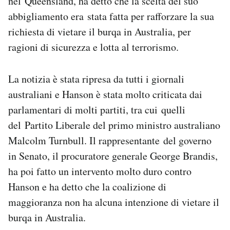
nel Queensland, ha detto che la scelta del suo
Notifiche mobile
abbigliamento era stata fatta per rafforzare la sua
Regala il Post
richiesta di vietare il burqa in Australia, per
Hai bisogno di aiuto?
ragioni di sicurezza e lotta al terrorismo.
Esci
La notizia è stata ripresa da tutti i giornali
australiani e Hanson è stata molto criticata dai
parlamentari di molti partiti, tra cui quelli
del Partito Liberale del primo ministro australiano
Malcolm Turnbull. Il rappresentante del governo
in Senato, il procuratore generale George Brandis,
ha poi fatto un intervento molto duro contro
Hanson e ha detto che la coalizione di
maggioranza non ha alcuna intenzione di vietare il
burqa in Australia.