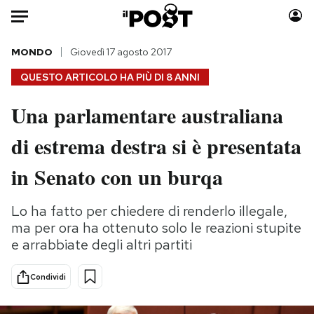
Auto
MONDO
Giovedì 17 agosto 2017
QUESTO ARTICOLO HA PIÙ DI
8 ANNI
HOME
Una parlamentare australiana
Italia
Moda
di estrema destra si è presentata
Mondo
Libri
Politica
Consumismi
in Senato con un burqa
Tecnologia
Storie/Idee
Internet
Ok Boomer!
Lo ha fatto per chiedere di renderlo illegale,
Scienza
Media
ma per ora ha ottenuto solo le reazioni stupite
Cultura
Europa
e arrabbiate degli altri partiti
Economia
Altrecose
Condividi
Sport
Mondiali calcio 2026