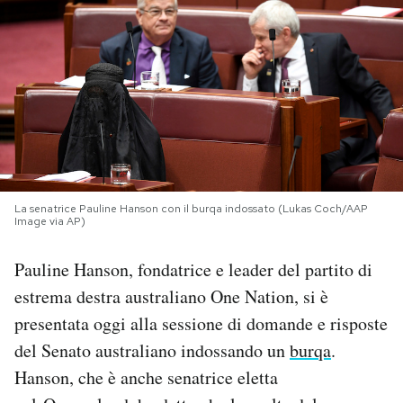
PODCAST
NEWSLETTER
I MIEI PREFERITI
La senatrice Pauline Hanson con il burqa indossato (Lukas Coch/AAP
SHOP
Image via AP)
Pauline Hanson, fondatrice e leader del partito di
CALENDARIO
estrema destra australiano One Nation, si è
presentata oggi alla sessione di domande e risposte
AREA PERSONALE
del Senato australiano indossando un
burqa
.
Area Personale
Hanson, che è anche senatrice eletta
Newsletter