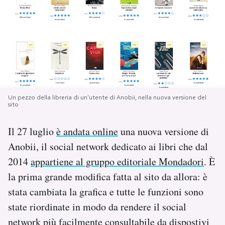
PODCAST
NEWSLETTER
I MIEI PREFERITI
Un pezzo della libreria di un'utente di Anobii, nella nuova versione del
sito
SHOP
Il 27 luglio
è andata online
una nuova versione di
Anobii, il social network dedicato ai libri che dal
CALENDARIO
2014
appartiene al gruppo editoriale Mondadori
. È
la prima grande modifica fatta al sito da allora: è
AREA PERSONALE
stata cambiata la grafica e tutte le funzioni sono
state riordinate in modo da rendere il social
Area Personale
network più facilmente consultabile da dispostivi
Newsletter