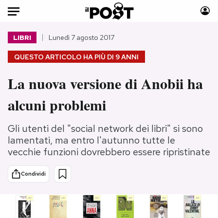
Auto
LIBRI
Lunedì 7 agosto 2017
QUESTO ARTICOLO HA PIÙ DI
9 ANNI
HOME
La nuova versione di Anobii ha
Italia
Moda
Mondo
Libri
alcuni problemi
Politica
Consumismi
Tecnologia
Storie/Idee
Gli utenti del "social network dei libri" si sono
Internet
Ok Boomer!
lamentati, ma entro l'autunno tutte le
vecchie funzioni dovrebbero essere ripristinate
Scienza
Media
Cultura
Europa
Condividi
Economia
Altrecose
Sport
Mondiali calcio 2026