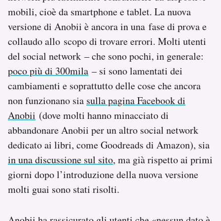
Notifiche mobile
mobili, cioè da smartphone e tablet. La nuova
Regala il Post
versione di Anobii è ancora in una fase di prova e
Hai bisogno di aiuto?
collaudo allo scopo di trovare errori. Molti utenti
Esci
del social network – che sono pochi, in generale:
poco più di 300mila
– si sono lamentati dei
cambiamenti e soprattutto delle cose che ancora
non funzionano sia
sulla pagina Facebook di
Anobii
(dove molti hanno minacciato di
abbandonare Anobii per un altro social network
dedicato ai libri, come Goodreads di Amazon), sia
in una discussione sul sito
, ma già rispetto ai primi
giorni dopo l’introduzione della nuova versione
molti guai sono stati risolti.
Anobii ha rassicurato gli utenti che «nessun dato è