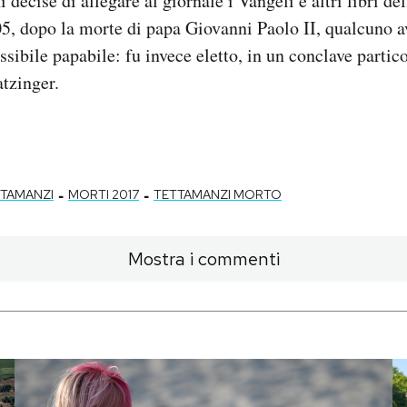
 decise di allegare al giornale i Vangeli e altri libri de
05, dopo la morte di papa Giovanni Paolo II, qualcuno a
ssibile papabile: fu invece eletto, in un conclave parti
tzinger.
-
-
TTAMANZI
MORTI 2017
TETTAMANZI MORTO
Mostra i commenti