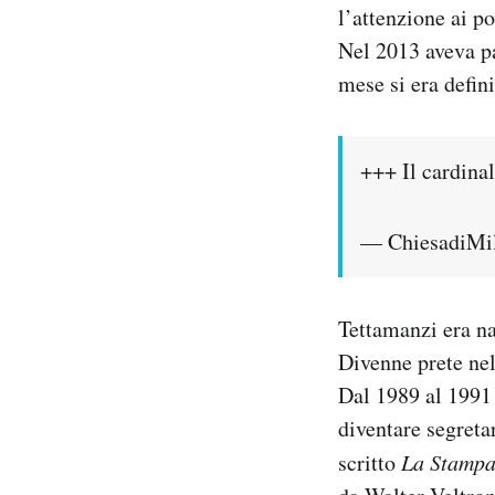
l’attenzione ai po
Notifiche mobile
Nel 2013 aveva pa
Regala il Post
Hai bisogno di aiuto?
mese si era defini
Esci
+++ Il cardina
— ChiesadiMi
Tettamanzi era na
Divenne prete nel
Dal 1989 al 1991
diventare segreta
scritto
La Stamp