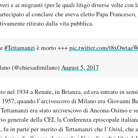
veri e ai migranti (per le quali litigò diverse volte con
rtecipato al conclave che aveva eletto Papa Francesco
tivamente ritirato dalla vita pubblica.
le
#Tettamanzi
è morto +++
pic.twitter.com/t8xOwtae
lano (@chiesadimilano)
August 5, 2017
to nel 1934 a Renate, in Brianza, ed era entrato in semi
 1957, quando l’arcivescovo di Milano era Giovanni Ba
 Tettamanzi era stato arcivescovo di Ancona-Osimo e se
rio generale della CEI, la Conferenza episcopale italia
a
, fu in parte per merito di Tettamanzi che l’
Unità
, che 