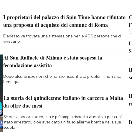
I proprietari del palazzo di Spin Time hanno rifiutato
C
una proposta di acquisto del comune di Roma
l
E adesso va trovata una sistemazione per le 400 persone che ci
vivevano
L
S
Al San Raffaele di Milano è stata sospesa la
fecondazione assistita
I
s
Dopo alcune ispezioni che hanno riscontrato problemi, non si sa
bene quali
I
La storia del quindicenne italiano in carcere a Malta
r
da oltre due mesi
Se ne sa ancora poco, ma è più ampia rispetto al motivo per cui è
I
stato arrestato, cioè aver dato un falso allarme bomba nella sua
scuola