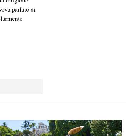
lla religione
veva parlato di
colarmente