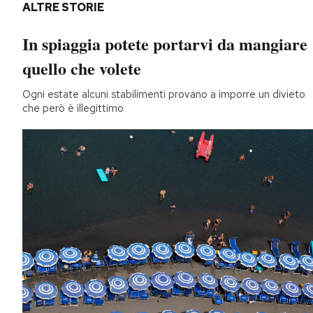
ALTRE STORIE
In spiaggia potete portarvi da mangiare
quello che volete
Ogni estate alcuni stabilimenti provano a imporre un divieto
che però è illegittimo