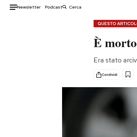
Newsletter
Podcast
Auto
QUESTO ARTICOLO
È morto
HOME
Italia
Moda
Era stato arci
Mondo
Libri
Politica
Consumismi
Condividi
Tecnologia
Storie/Idee
Internet
Ok Boomer!
Scienza
Media
Cultura
Europa
Economia
Altrecose
Sport
Mondiali calcio 2026