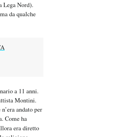
 la Lega Nord).
, ma da qualche
WA
nario a 11 anni.
ttista Montini.
 n’era andato per
na. Come ha
allora era diretto