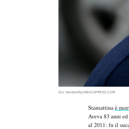
PODCAST
NEWSLETTER
I MIEI PREFERITI
SHOP
CALENDARIO
Eric Vandeville/ABACAPRESS.COM
AREA PERSONALE
Stamattina
è mor
Aveva 83 anni ed 
Area Personale
al 2011: fu il su
Newsletter