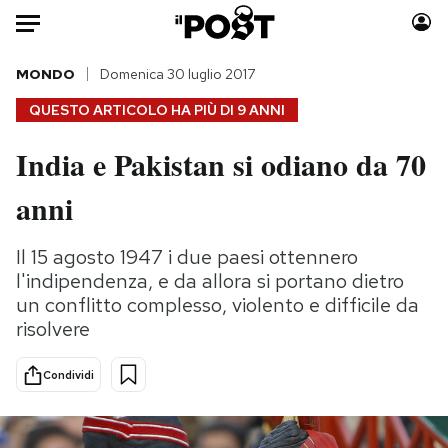
Auto
MONDO
Domenica 30 luglio 2017
QUESTO ARTICOLO HA PIÙ DI
9 ANNI
HOME
India e Pakistan si odiano da 70
Italia
Moda
anni
Mondo
Libri
Politica
Consumismi
Il 15 agosto 1947 i due paesi ottennero
Tecnologia
Storie/Idee
l'indipendenza, e da allora si portano dietro
Internet
Ok Boomer!
un conflitto complesso, violento e difficile da
Scienza
Media
risolvere
Cultura
Europa
Economia
Altrecose
Condividi
Sport
Mondiali calcio 2026