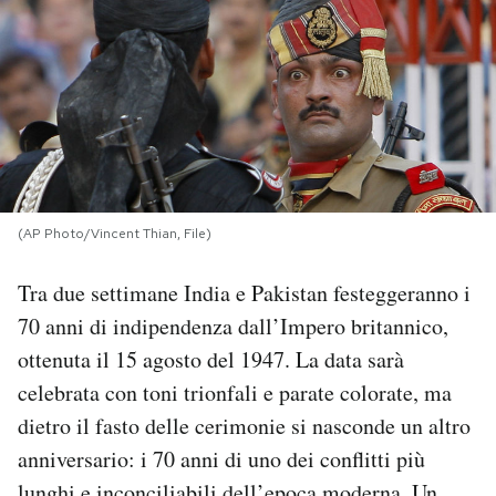
PODCAST
NEWSLETTER
I MIEI PREFERITI
(AP Photo/Vincent Thian, File)
SHOP
Tra due settimane India e Pakistan festeggeranno i
70 anni di indipendenza dall’Impero britannico,
CALENDARIO
ottenuta il 15 agosto del 1947. La data sarà
celebrata con toni trionfali e parate colorate, ma
AREA PERSONALE
dietro il fasto delle cerimonie si nasconde un altro
anniversario: i 70 anni di uno dei conflitti più
Area Personale
Newsletter
lunghi e inconciliabili dell’epoca moderna. Un