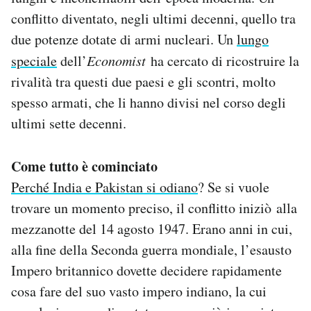
Notifiche mobile
conflitto diventato, negli ultimi decenni, quello tra
Regala il Post
due potenze dotate di armi nucleari. Un
lungo
Hai bisogno di aiuto?
speciale
dell’
Economist
ha cercato di ricostruire la
Esci
rivalità tra questi due paesi e gli scontri, molto
spesso armati, che li hanno divisi nel corso degli
ultimi sette decenni.
Come tutto è cominciato
Perché India e Pakistan si odiano
? Se si vuole
trovare un momento preciso, il conflitto iniziò alla
mezzanotte del 14 agosto 1947. Erano anni in cui,
alla fine della Seconda guerra mondiale, l’esausto
Impero britannico dovette decidere rapidamente
cosa fare del suo vasto impero indiano, la cui