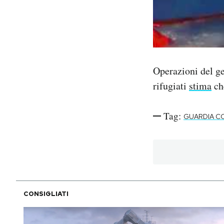
Operazioni del g
rifugiati
stima
che
Tag:
GUARDIA C
CONSIGLIATI