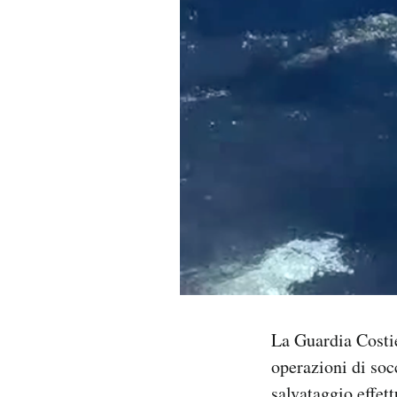
PODCAST
NEWSLETTER
I MIEI PREFERITI
SHOP
CALENDARIO
AREA PERSONALE
La Guardia Costie
operazioni di soc
Area Personale
Newsletter
salvataggio effet