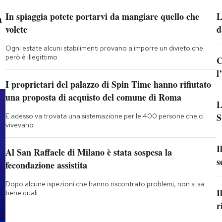
a
In spiaggia potete portarvi da mangiare quello che
L
volete
d
Ogni estate alcuni stabilimenti provano a imporre un divieto che
però è illegittimo
C
l
I proprietari del palazzo di Spin Time hanno rifiutato
una proposta di acquisto del comune di Roma
L
S
E adesso va trovata una sistemazione per le 400 persone che ci
vivevano
I
Al San Raffaele di Milano è stata sospesa la
s
fecondazione assistita
Dopo alcune ispezioni che hanno riscontrato problemi, non si sa
I
bene quali
r