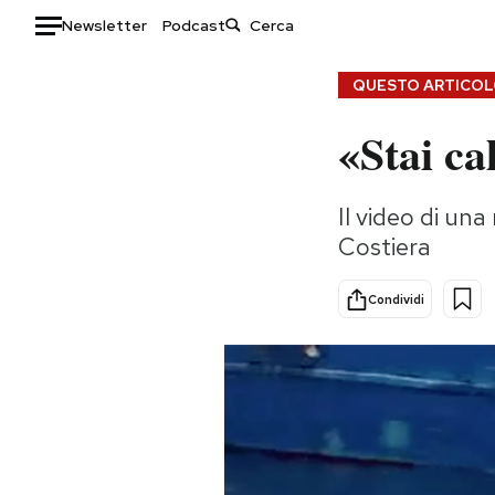
Newsletter
Podcast
Auto
QUESTO ARTICOLO
«Stai c
HOME
Italia
Moda
Il video di un
Mondo
Libri
Costiera
Politica
Consumismi
Tecnologia
Storie/Idee
Condividi
Internet
Ok Boomer!
Scienza
Media
Cultura
Europa
Economia
Altrecose
Sport
Mondiali calcio 2026