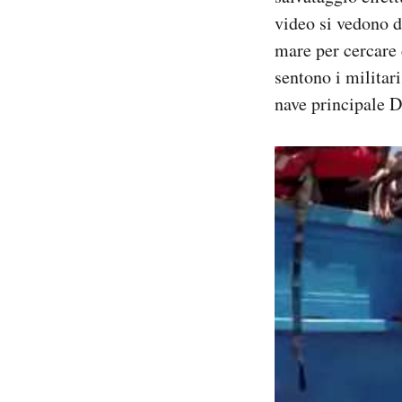
Notifiche mobile
video si vedono d
Regala il Post
mare per cercare 
Hai bisogno di aiuto?
sentono i militar
Esci
nave principale D