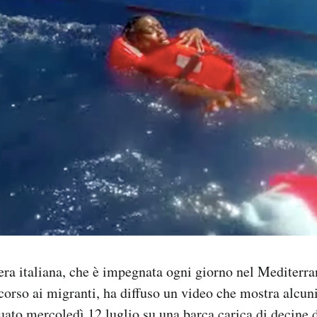
ra italiana, che è impegnata ogni giorno nel Mediterra
corso ai migranti, ha diffuso un video che mostra alcu
tuato mercoledì 12 luglio su una barca carica di decine 