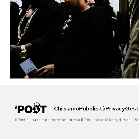
PODCAST
NEWSLETTER
I MIEI PREFERITI
SHOP
CALENDARIO
Chi siamo
Pubblicità
Privacy
Gesti
AREA PERSONALE
Il Post è una testata registrata presso il Tribunale di Milano, 419 del
Area Personale
Newsletter