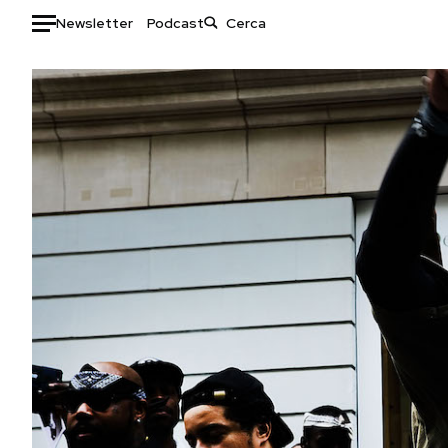
Newsletter
Podcast
Auto
HOME
Italia
Moda
Mondo
Libri
Politica
Consumismi
Tecnologia
Storie/Idee
Internet
Ok Boomer!
Scienza
Media
Cultura
Europa
Economia
Altrecose
Sport
Mondiali calcio 2026