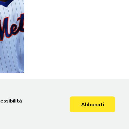
essibilità
Abbonati