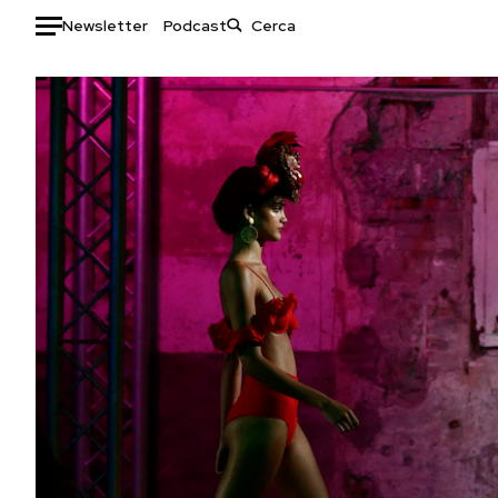
Newsletter
Podcast
Auto
HOME
Italia
Moda
Mondo
Libri
Politica
Consumismi
Tecnologia
Storie/Idee
Internet
Ok Boomer!
Scienza
Media
Cultura
Europa
Economia
Altrecose
Sport
Mondiali calcio 2026