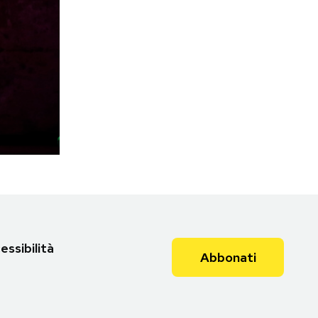
essibilità
Abbonati