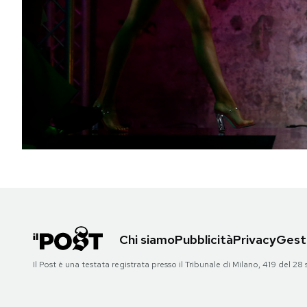
PODCAST
NEWSLETTER
I MIEI PREFERITI
SHOP
CALENDARIO
Chi siamo
Pubblicità
Privacy
Gesti
AREA PERSONALE
Il Post è una testata registrata presso il Tribunale di Milano, 419 del
Area Personale
Newsletter